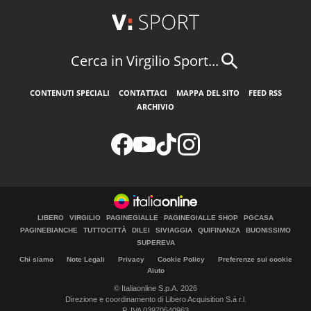
Cerca in Virgilio Sport...
CONTENUTI SPECIALI
CONTATTACI
MAPPA DEL SITO
FEED RSS
ARCHIVIO
LIBERO
VIRGILIO
PAGINEGIALLE
PAGINEGIALLE SHOP
PGCASA
PAGINEBIANCHE
TUTTOCITTÀ
DILEI
SIVIAGGIA
QUIFINANZA
BUONISSIMO
SUPEREVA
Chi siamo
Note Legali
Privacy
Cookie Policy
Preferenze sui cookie
Aiuto
© Italiaonline S.p.A. 2026
Direzione e coordinamento di Libero Acquisition S.á r.l.
P. IVA 03970540963