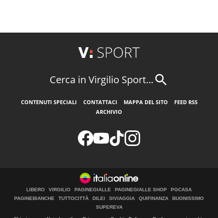
Cerca in Virgilio Sport...
CONTENUTI SPECIALI
CONTATTACI
MAPPA DEL SITO
FEED RSS
ARCHIVIO
LIBERO
VIRGILIO
PAGINEGIALLE
PAGINEGIALLE SHOP
PGCASA
PAGINEBIANCHE
TUTTOCITTÀ
DILEI
SIVIAGGIA
QUIFINANZA
BUONISSIMO
SUPEREVA