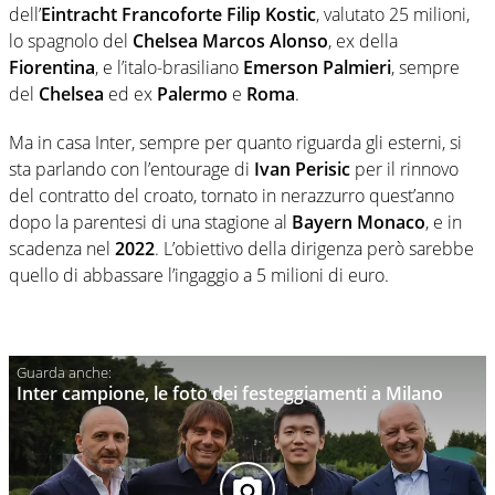
dell’
Eintracht Francoforte
Filip Kostic
, valutato 25 milioni,
lo spagnolo del
Chelsea
Marcos Alonso
, ex della
Fiorentina
, e l’italo-brasiliano
Emerson Palmieri
, sempre
del
Chelsea
ed ex
Palermo
e
Roma
.
Ma in casa Inter, sempre per quanto riguarda gli esterni, si
sta parlando con l’entourage di
Ivan Perisic
per il rinnovo
del contratto del croato, tornato in nerazzurro quest’anno
dopo la parentesi di una stagione al
Bayern Monaco
, e in
scadenza nel
2022
. L’obiettivo della dirigenza però sarebbe
quello di abbassare l’ingaggio a 5 milioni di euro.
Inter campione, le foto dei festeggiamenti a Milano