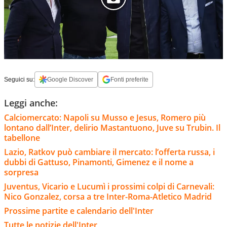
Seguici su:
Google Discover
Fonti preferite
Leggi anche:
Calciomercato: Napoli su Musso e Jesus, Romero più
lontano dall’Inter, delirio Mastantuono, Juve su Trubin. Il
tabellone
Lazio, Ratkov può cambiare il mercato: l’offerta russa, i
dubbi di Gattuso, Pinamonti, Gimenez e il nome a
sorpresa
Juventus, Vicario e Lucumì i prossimi colpi di Carnevali:
Nico Gonzalez, corsa a tre Inter-Roma-Atletico Madrid
Prossime partite e calendario dell'Inter
Tutte le notizie dell'Inter