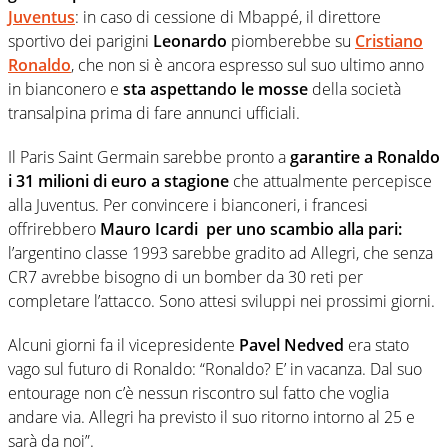
Juventus
: in caso di cessione di Mbappé, il direttore
sportivo dei parigini
Leonardo
piomberebbe su
Cristiano
Ronaldo
, che non si è ancora espresso sul suo ultimo anno
in bianconero e
sta aspettando le mosse
della società
transalpina prima di fare annunci ufficiali.
Il Paris Saint Germain sarebbe pronto a
garantire a Ronaldo
i 31 milioni di euro a stagione
che attualmente percepisce
alla Juventus. Per convincere i bianconeri, i francesi
offrirebbero
Mauro Icardi per uno scambio alla pari:
l’argentino classe 1993 sarebbe gradito ad Allegri, che senza
CR7 avrebbe bisogno di un bomber da 30 reti per
completare l’attacco. Sono attesi sviluppi nei prossimi giorni.
Alcuni giorni fa il vicepresidente
Pavel Nedved
era stato
vago sul futuro di Ronaldo: “Ronaldo? E’ in vacanza. Dal suo
entourage non c’è nessun riscontro sul fatto che voglia
andare via. Allegri ha previsto il suo ritorno intorno al 25 e
sarà da noi”.