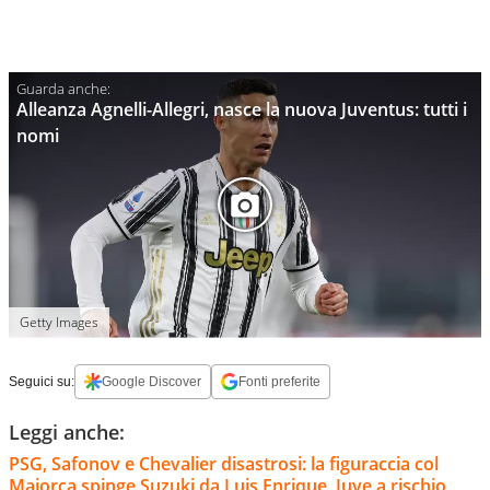
Alleanza Agnelli-Allegri, nasce la nuova Juventus: tutti i
nomi
Getty Images
Seguici su:
Google Discover
Fonti preferite
Leggi anche:
PSG, Safonov e Chevalier disastrosi: la figuraccia col
Maiorca spinge Suzuki da Luis Enrique, Juve a rischio