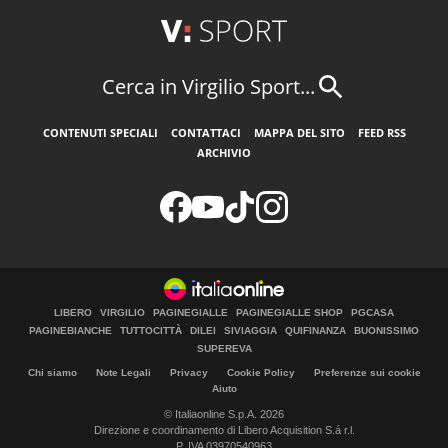
Cerca in Virgilio Sport...
CONTENUTI SPECIALI
CONTATTACI
MAPPA DEL SITO
FEED RSS
ARCHIVIO
LIBERO
VIRGILIO
PAGINEGIALLE
PAGINEGIALLE SHOP
PGCASA
PAGINEBIANCHE
TUTTOCITTÀ
DILEI
SIVIAGGIA
QUIFINANZA
BUONISSIMO
SUPEREVA
Chi siamo
Note Legali
Privacy
Cookie Policy
Preferenze sui cookie
Aiuto
© Italiaonline S.p.A. 2026
Direzione e coordinamento di Libero Acquisition S.á r.l.
P. IVA 03970540963