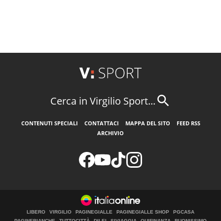
Cerca in Virgilio Sport...
CONTENUTI SPECIALI
CONTATTACI
MAPPA DEL SITO
FEED RSS
ARCHIVIO
LIBERO
VIRGILIO
PAGINEGIALLE
PAGINEGIALLE SHOP
PGCASA
PAGINEBIANCHE
TUTTOCITTÀ
DILEI
SIVIAGGIA
QUIFINANZA
BUONISSIMO