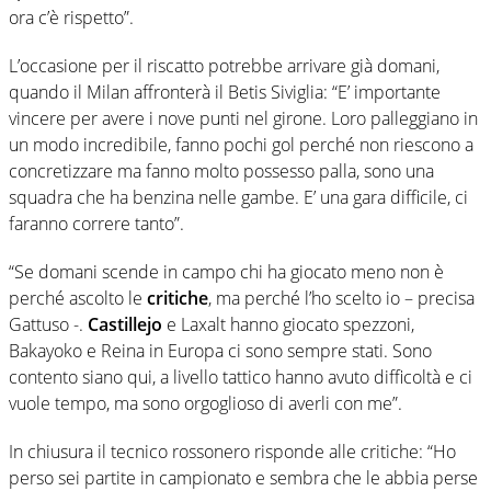
ora c’è rispetto”.
L’occasione per il riscatto potrebbe arrivare già domani,
quando il Milan affronterà il Betis Siviglia: “E’ importante
vincere per avere i nove punti nel girone. Loro palleggiano in
un modo incredibile, fanno pochi gol perché non riescono a
concretizzare ma fanno molto possesso palla, sono una
squadra che ha benzina nelle gambe. E’ una gara difficile, ci
faranno correre tanto”.
“Se domani scende in campo chi ha giocato meno non è
perché ascolto le
critiche
, ma perché l’ho scelto io – precisa
Gattuso -.
Castillejo
e Laxalt hanno giocato spezzoni,
Bakayoko e Reina in Europa ci sono sempre stati. Sono
contento siano qui, a livello tattico hanno avuto difficoltà e ci
vuole tempo, ma sono orgoglioso di averli con me”.
In chiusura il tecnico rossonero risponde alle critiche: “Ho
perso sei partite in campionato e sembra che le abbia perse