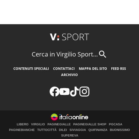
Cerca in Virgilio Sport...
CONTENUTI SPECIALI
CONTATTACI
MAPPA DEL SITO
FEED RSS
ARCHIVIO
LIBERO
VIRGILIO
PAGINEGIALLE
PAGINEGIALLE SHOP
PGCASA
PAGINEBIANCHE
TUTTOCITTÀ
DILEI
SIVIAGGIA
QUIFINANZA
BUONISSIMO
SUPEREVA