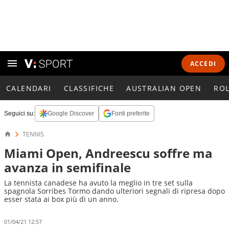
ACCEDI
CALENDARI
CLASSIFICHE
AUSTRALIAN OPEN
RO
Seguici su:
Google Discover
Fonti preferite
TENNIS
Miami Open, Andreescu soffre ma
avanza in semifinale
La tennista canadese ha avuto la meglio in tre set sulla
spagnola Sorribes Tormo dando ulteriori segnali di ripresa dopo
esser stata ai box più di un anno.
01/04/21 12:57