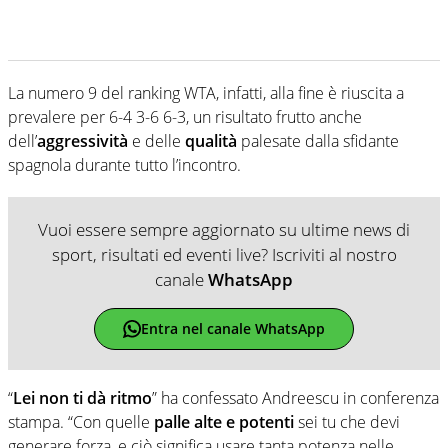
La numero 9 del ranking WTA, infatti, alla fine è riuscita a
prevalere per 6-4 3-6 6-3, un risultato frutto anche
dell’
aggressività
e delle
qualità
palesate dalla sfidante
spagnola durante tutto l’incontro.
Vuoi essere sempre aggiornato su ultime news di
sport, risultati ed eventi live? Iscriviti al nostro
canale
WhatsApp
Entra nel canale WhatsApp
“
Lei non ti dà ritmo
” ha confessato Andreescu in conferenza
stampa. “Con quelle
palle alte e potenti
sei tu che devi
generare forza, e ciò significa usare tanta potenza nelle