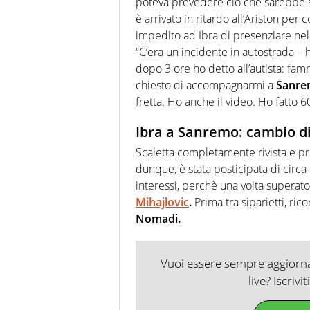
poteva prevedere ciò che sarebbe s
è arrivato in ritardo all’Ariston per
impedito ad Ibra di presenziare nell’o
“C’era un incidente in autostrada – h
dopo 3 ore ho detto all’autista: fam
chiesto di accompagnarmi a
Sanre
fretta. Ho anche il video. Ho fatto 6
Ibra a Sanremo: cambio 
Scaletta completamente rivista e pr
dunque, è stata posticipata di circ
interessi, perchè una volta superat
Mihajlovic
.
Prima tra siparietti, ri
Nomadi.
Vuoi essere sempre aggiornat
live? Iscrivi