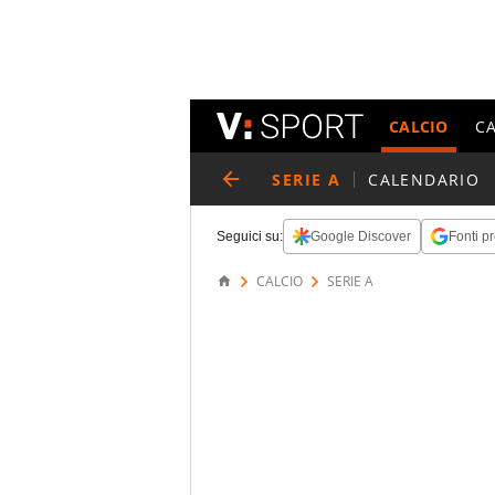
CALCIO
C
SERIE A
CALENDARIO
Seguici su:
Google Discover
Fonti pr
CALCIO
SERIE A