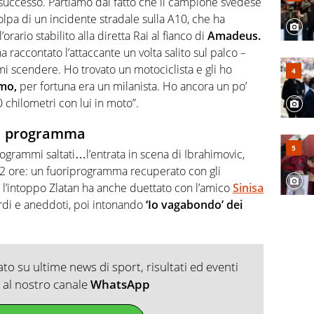
uccesso. Partiamo dal fatto che il campione svedese
 colpa di un incidente stradale sulla A10, che ha
rario stabilito alla diretta Rai al fianco di
Amadeus.
a raccontato l’attaccante un volta salito sul palco –
mi scendere. Ho trovato un motociclista e gli ho
mo,
per fortuna era un milanista. Ho ancora un po’
0 chilometri con lui in moto”.
di programma
ogrammi saltati…l’entrata in scena di Ibrahimovic,
a 2 ore: un fuoriprogramma recuperato con gli
o l’intoppo Zlatan ha anche duettato con l’amico
Sinisa
cordi e aneddoti, poi intonando
‘Io vagabondo’
dei
o su ultime news di sport, risultati ed eventi
ti al nostro canale
WhatsApp