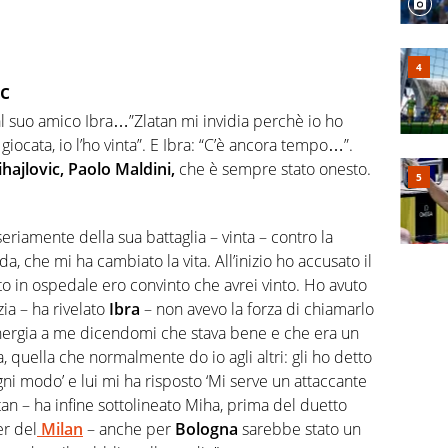
ic
l suo amico Ibra…”Zlatan mi invidia perchè io ho
 giocata, io l’ho vinta”. E Ibra: “C’è ancora tempo…”.
hajlovic, Paolo Maldini,
che è sempre stato onesto.
eriamente della sua battaglia – vinta – contro la
da, che mi ha cambiato la vita. All’inizio ho accusato il
to in ospedale ero convinto che avrei vinto. Ho avuto
ia – ha rivelato
Ibra
– non avevo la forza di chiamarlo
energia a me dicendomi che stava bene e che era un
quella che normalmente do io agli altri: gli ho detto
gni modo’ e lui mi ha risposto ‘Mi serve un attaccante
atan – ha infine sottolineato Miha, prima del duetto
er del
Milan
– anche per
Bologna
sarebbe stato un