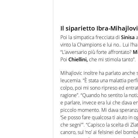
Il siparietto Ibra-Mihajlov
Poi la simpatica frecciata di
Sinisa
a
vinto la Champions e lui no.. Lui l’ha
“L’avversario più forte affrontato?
Mi
Poi
Chiellini,
che mi stimola tanto”.
Mihajlovic inoltre ha parlato anche s
leucemia. “È stata una malattia perfi
colpo, poi mi sono ripreso ed entra
ragione”. “Quando ho sentito la notiz
e parlare, invece era lui che dava 
piccolo momento. Mi dava speranza, 
‘Se posso fare qualcosa ti aiuto in o
che segni'”. “Capisco la scelta di Zl
canoro, sul ‘no’ ai felsinei del bomb