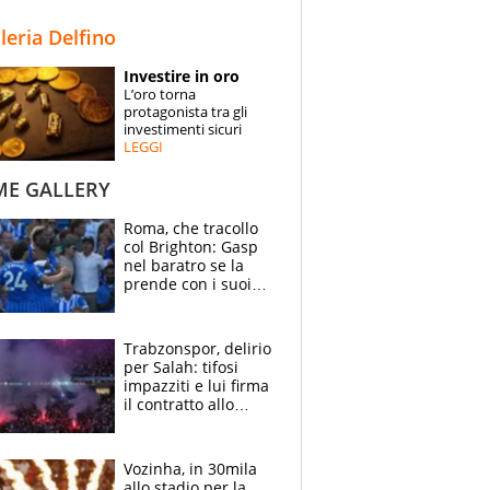
STORIE
lleria Delfino
SPECIALI
Investire in oro
L’oro torna
ESPERTI
protagonista tra gli
investimenti sicuri
LEGGI
CONTATTI
ME GALLERY
Roma, che tracollo
col Brighton: Gasp
nel baratro se la
prende con i suoi
cambiando tutti
Trabzonspor, delirio
per Salah: tifosi
impazziti e lui firma
il contratto allo
stadio
Vozinha, in 30mila
allo stadio per la