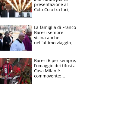
presentazione al
Colo-Colo tra luci,
spettacolo, elicotteri
e paracadutisti
La famiglia di Franco
Baresi sempre
vicina anche
nell'ultimo viaggio,
la moglie Maura, i
figli e i suoi cari
circondati
Baresi 6 per sempre,
dall'affetto dei tifosi
l'omaggio dei tifosi a
Casa Milan è
commovente:
maglie, bandiere,
sciarpe, lacrime e
bigliettini