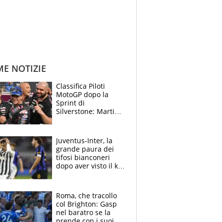
ME NOTIZIE
Classifica Piloti
MotoGP dopo la
Sprint di
Silverstone: Martin
sempre più leader,
Bezzecchi supera
Marquez
Juventus-Inter, la
grande paura dei
tifosi bianconeri
dopo aver visto il ko
nel derby d'Italia
Roma, che tracollo
col Brighton: Gasp
nel baratro se la
prende con i suoi