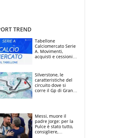
ORT TREND
Tabellone
Calciomercato Serie
A. Movimenti,
acquisti e cessioni:
estate 2026-27
Silverstone, le
caratteristiche del
circuito dove si
corre il Gp di Gran
Bretagna del
Motomondiale
Messi, muore il
padre Jorge: per la
Pulce è stato tutto,
consigliere,
manager, amico e