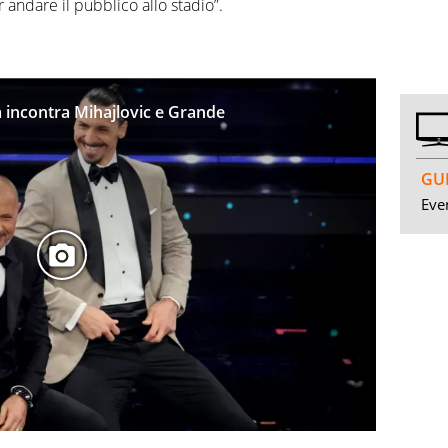
 andare il pubblico allo stadio”.
a incontra Mihajlovic e Grande
GUI
Even