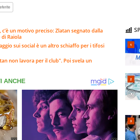
eferite
SP
i, c’è un motivo preciso: Zlatan segnato dalla
 di Raiola
gio sui social è un altro schiaffo per i tifosi
tan non lavora per il club". Poi svela un