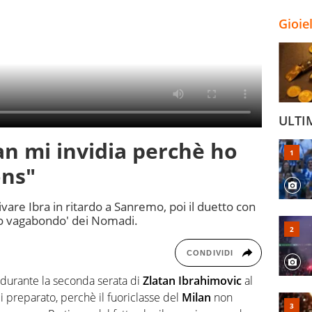
Gioie
ULTI
tan mi invidia perchè ho
ons"
ivare Ibra in ritardo a Sanremo, poi il duetto con
'Io vagabondo' dei Nomadi.
CONDIVIDI
 durante la seconda serata di
Zlatan Ibrahimovic
al
di preparato, perchè il fuoriclasse del
Milan
non