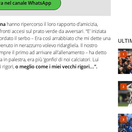
ra nel canale WhatsApp
gna
hanno ripercorso il loro rapporto d’amicizia,
ronti accesi sul prato verde da avversari. “E’ iniziata
icordato il serbo – Era così arrabbiato che mi dette una
ULTI
nuto in nerazzurro volevo ridargliela. Il nostro
empre il primo ad arrivare all’allenamento – ha detto
in palestra, era più ‘gonfio’ di noi calciatori. Lui
 rigori,
o meglio come i miei vecchi rigori…”.