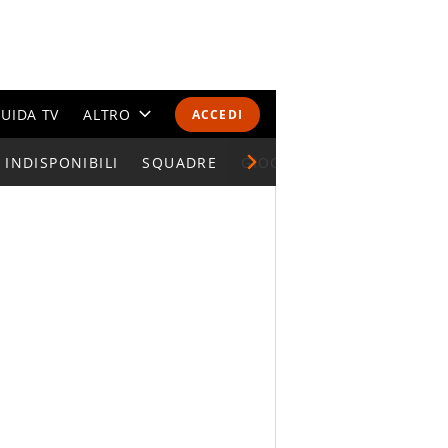
UIDA TV
ALTRO
ACCEDI
INDISPONIBILI
CALENDARI E CLASSIFICHE
SQUADRE
GIOCATORI SERIE A
ALTRI SPORT
MONDIALI 2026
OLIMPIADI
GOSSIP
LIFESTYLE