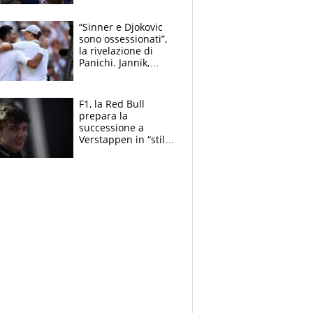
capofamiglia
“Sinner e Djokovic
sono ossessionati”,
la rivelazione di
Panichi. Jannik,
ansia per il
ginocchio e il rischio
agli US Open
F1, la Red Bull
prepara la
successione a
Verstappen in “stile
Antonelli”. Colapinto
derubato, che
attacco all’Italia