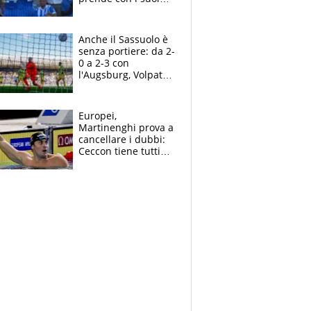
cambiando tutti
Anche il Sassuolo è
senza portiere: da 2-
0 a 2-3 con
l'Augsburg, Volpato
non basta, che
errori di Muric
Europei,
Martinenghi prova a
cancellare i dubbi:
Ceccon tiene tutti
col fiato sospeso.
Pellegrini punta su
Curtis