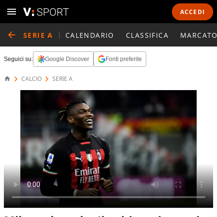
ACCEDI
SERIE A
CALENDARIO
CLASSIFICA
MARCATO
Seguici su:
Google Discover
Fonti preferite
CALCIO
SERIE A