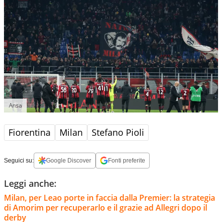
Ansa
Fiorentina
Milan
Stefano Pioli
Seguici su:
Google Discover
Fonti preferite
Leggi anche:
Milan, per Leao porte in faccia dalla Premier: la strategia
di Amorim per recuperarlo e il grazie ad Allegri dopo il
derby