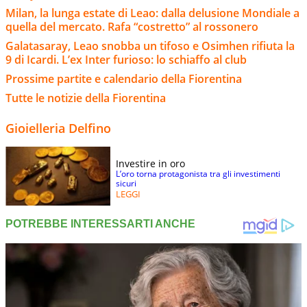
Milan, la lunga estate di Leao: dalla delusione Mondiale a
quella del mercato. Rafa “costretto” al rossonero
Galatasaray, Leao snobba un tifoso e Osimhen rifiuta la
9 di Icardi. L’ex Inter furioso: lo schiaffo al club
Prossime partite e calendario della Fiorentina
Tutte le notizie della Fiorentina
Gioielleria Delfino
Investire in oro
L’oro torna protagonista tra gli investimenti
sicuri
LEGGI