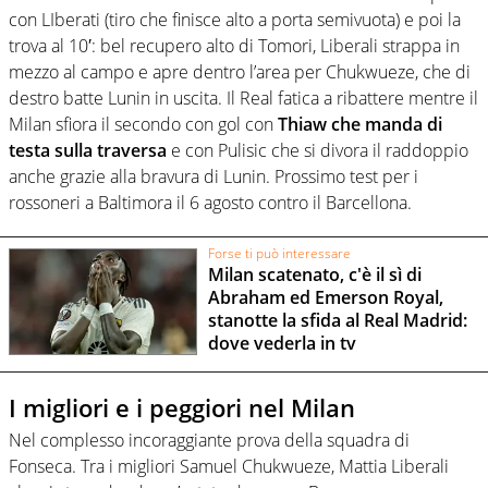
con LIberati (tiro che finisce alto a porta semivuota) e poi la
trova al 10′: bel recupero alto di Tomori, Liberali strappa in
mezzo al campo e apre dentro l’area per Chukwueze, che di
destro batte Lunin in uscita. Il Real fatica a ribattere mentre il
Milan sfiora il secondo con gol con
Thiaw che manda di
testa sulla traversa
e con Pulisic che si divora il raddoppio
anche grazie alla bravura di Lunin. Prossimo test per i
rossoneri a Baltimora il 6 agosto contro il Barcellona.
Forse ti può interessare
Milan scatenato, c'è il sì di
Abraham ed Emerson Royal,
stanotte la sfida al Real Madrid:
dove vederla in tv
I migliori e i peggiori nel Milan
Nel complesso incoraggiante prova della squadra di
Fonseca. Tra i migliori Samuel Chukwueze, Mattia Liberali