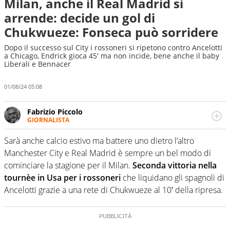
Milan, anche il Real Madrid si
arrende: decide un gol di
Chukwueze: Fonseca può sorridere
Dopo il successo sul City i rossoneri si ripetono contro Ancelotti
a Chicago, Endrick gioca 45' ma non incide, bene anche il baby
Liberali e Bennacer
01/08/24 05:08
Fabrizio Piccolo
GIORNALISTA
Nella sua carriera ha seguito numerose manifestazioni
sportive e collaborato con agenzie e testate. Esperienza,
Sarà anche calcio estivo ma battere uno dietro l’altro
competenza, conoscenza e memoria storica. Si occupa
Manchester City e Real Madrid è sempre un bel modo di
prevalentemente di calcio
cominciare la stagione per il Milan.
Seconda vittoria nella
tournèe in Usa per i rossoneri
che liquidano gli spagnoli di
Ancelotti grazie a una rete di Chukwueze al 10′ della ripresa.