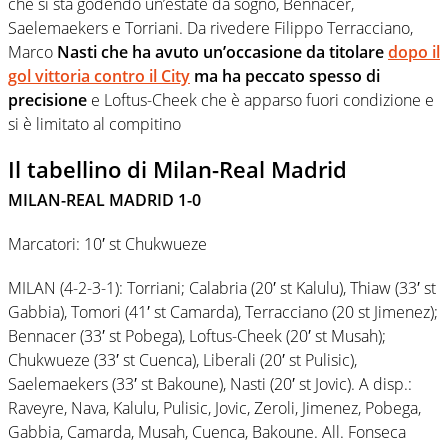
che si sta godendo un’estate da sogno, Bennacer,
Saelemaekers e Torriani. Da rivedere Filippo Terracciano,
Marco
Nasti che ha avuto un’occasione da titolare
dopo il
gol vittoria contro il City
ma ha peccato spesso di
precisione
e Loftus-Cheek che è apparso fuori condizione e
si è limitato al compitino
Il tabellino di Milan-Real Madrid
MILAN-REAL MADRID 1-0
Marcatori: 10′ st Chukwueze
MILAN (4-2-3-1): Torriani; Calabria (20′ st Kalulu), Thiaw (33′ st
Gabbia), Tomori (41′ st Camarda), Terracciano (20 st Jimenez);
Bennacer (33′ st Pobega), Loftus-Cheek (20′ st Musah);
Chukwueze (33′ st Cuenca), Liberali (20′ st Pulisic),
Saelemaekers (33′ st Bakoune), Nasti (20′ st Jovic). A disp.:
Raveyre, Nava, Kalulu, Pulisic, Jovic, Zeroli, Jimenez, Pobega,
Gabbia, Camarda, Musah, Cuenca, Bakoune. All. Fonseca