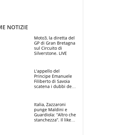
ME NOTIZIE
Moto3, la diretta del
GP di Gran Bretagna
sul Circuito di
Silverstone. LIVE
L'appello del
Principe Emanuele
Filiberto di Savoia
scatena i dubbi dei
tifosi: "E' una
trappola"
Italia, Zazzaroni
punge Maldini e
Guardiola: “Altro che
stanchezza”. Il like
di Mancini e le
polemiche sui social