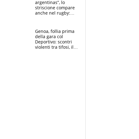
argentinas”, lo
striscione compare
anche nel rugby:
dopo Messi e
compagni ormai è
un caso
Genoa, follia prima
della gara col
Deportivo: scontri
violenti tra tifosi, il
video è virale