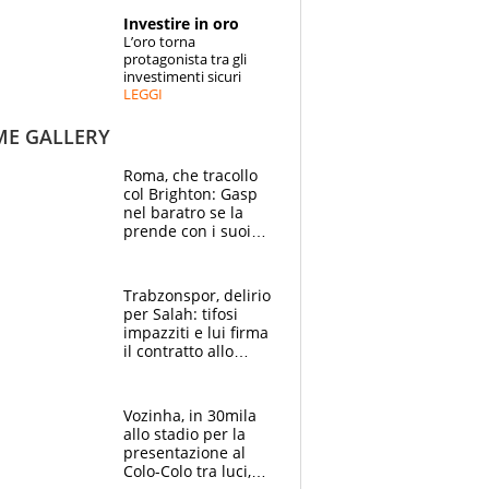
STORIE
Investire in oro
L’oro torna
SPECIALI
protagonista tra gli
investimenti sicuri
LEGGI
ESPERTI
ME GALLERY
CONTATTI
Roma, che tracollo
col Brighton: Gasp
nel baratro se la
prende con i suoi
cambiando tutti
Trabzonspor, delirio
per Salah: tifosi
impazziti e lui firma
il contratto allo
stadio
Vozinha, in 30mila
allo stadio per la
presentazione al
Colo-Colo tra luci,