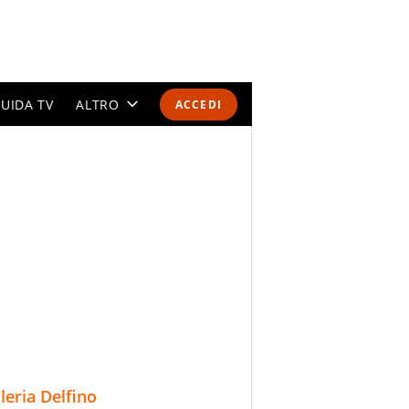
UIDA TV
ALTRO
ACCEDI
CALENDARI E CLASSIFICHE
ALTRI SPORT
MONDIALI 2026
OLIMPIADI
GOSSIP
LIFESTYLE
lleria Delfino