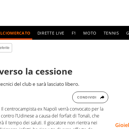
ALCIOMERCATO
DIRETTE LIVE
F1
MOTO
TENNIS
G
eferite
erso la cessione
tecnici del club e sarà lasciato libero.
CONDIVIDI
 Il centrocampista ex Napoli verrà convocato per la
contro l’Udinese a causa del forfait di Tonali, che
arà il tempo dei saluti. Il giocatore non rientra nei
Gioie