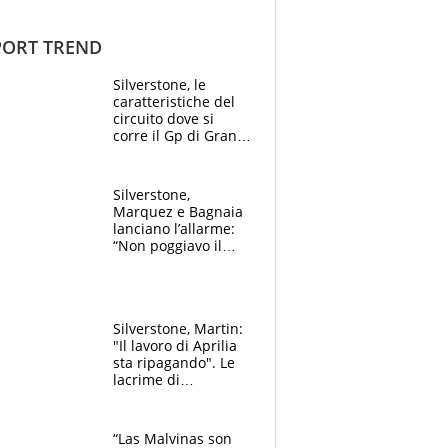
ORT TREND
Silverstone, le
caratteristiche del
circuito dove si
corre il Gp di Gran
Bretagna del
Motomondiale
Silverstone,
Marquez e Bagnaia
lanciano l’allarme:
“Non poggiavo il
ginocchio, dobbiamo
capire cosa è
successo”
Silverstone, Martin:
"Il lavoro di Aprilia
sta ripagando". Le
lacrime di
Bezzecchi: "Ho dato
tutto, spero di finire
la gara domani"
“Las Malvinas son