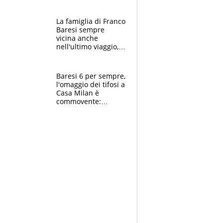
spettacolo, elicotteri
e paracadutisti
La famiglia di Franco
Baresi sempre
vicina anche
nell'ultimo viaggio,
la moglie Maura, i
figli e i suoi cari
circondati
Baresi 6 per sempre,
dall'affetto dei tifosi
l'omaggio dei tifosi a
Casa Milan è
commovente:
maglie, bandiere,
sciarpe, lacrime e
bigliettini