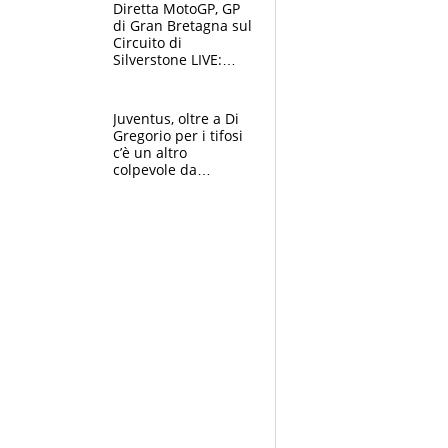
Diretta MotoGP, GP
di Gran Bretagna sul
Circuito di
Silverstone LIVE:
trionfa Fernandez,
podio Aprilia e c'è
un Bezzecchi
Juventus, oltre a Di
stremato
Gregorio per i tifosi
c’è un altro
colpevole da
mandar via