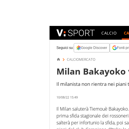
CALCIO
C
Seguici su:
Google Discover
Fonti pr
CALCIOMERCATO
Milan Bakayoko v
Il milanista non rientra nei piani 
10/08/22 15:49
Il Milan saluterà Tiemouè Bakayoko.
prima sfida stagionale dei rossoneri 
salterà per infortunio la sfida, poi s