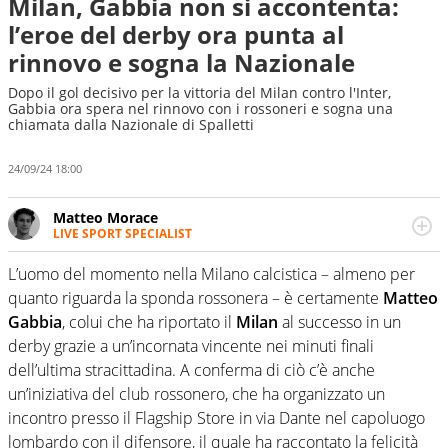
Milan, Gabbia non si accontenta:
l’eroe del derby ora punta al
rinnovo e sogna la Nazionale
Dopo il gol decisivo per la vittoria del Milan contro l'Inter,
Gabbia ora spera nel rinnovo con i rossoneri e sogna una
chiamata dalla Nazionale di Spalletti
24/09/24 18:00
Matteo Morace
LIVE SPORT SPECIALIST
La multimedialità quale approccio personale e
professionale. Ama raccontare lo sport focalizzando ogni
L’uomo del momento nella Milano calcistica – almeno per
attenzione sul tempo reale: la verità della dirette non
quanto riguarda la sponda rossonera – è certamente
Matteo
sono opinioni ma fatti
Gabbia
, colui che ha riportato il
Milan
al successo in un
derby grazie a un’incornata vincente nei minuti finali
dell’ultima stracittadina. A conferma di ciò c’è anche
un’iniziativa del club rossonero, che ha organizzato un
incontro presso il Flagship Store in via Dante nel capoluogo
lombardo con il difensore, il quale ha raccontato la felicità