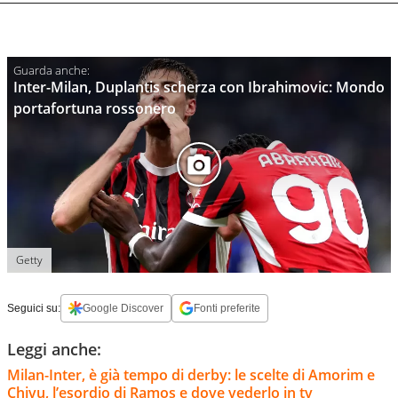
Inter-Milan, Duplantis scherza con Ibrahimovic: Mondo
portafortuna rossonero
Getty
Seguici su:
Google Discover
Fonti preferite
Leggi anche:
Milan-Inter, è già tempo di derby: le scelte di Amorim e
Chivu, l’esordio di Ramos e dove vederlo in tv