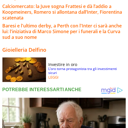
Calciomercato: la Juve sogna Frattesi e dà l’addio a
Koopmeiners, Romero si allontana dall’Inter, Fiorentina
scatenata
Baresi e l'ultimo derby, a Perth con l'Inter ci sarà anche
lui: l'iniziativa di Marco Simone per i funerali e la Curva
sud a suo nome
Gioielleria Delfino
Investire in oro
L’oro torna protagonista tra gli investimenti
sicuri
LEGGI