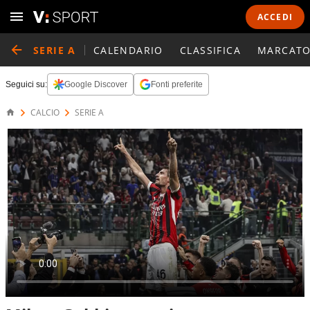
ACCEDI
SERIE A
CALENDARIO
CLASSIFICA
MARCATO
Seguici su:
Google Discover
Fonti preferite
CALCIO
SERIE A