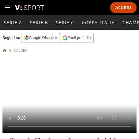
ACCEDI
SERIE A
SERIE B
SERIE C
COPPA ITALIA
CHAMP
Seguici su:
Google Discover
Fonti preferite
CALCIO