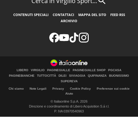
Cerca in Virgilio Sport...
CONTENUTI SPECIALI
CONTATTACI
MAPPA DEL SITO
FEED RSS
ARCHIVIO
LIBERO
VIRGILIO
PAGINEGIALLE
PAGINEGIALLE SHOP
PGCASA
PAGINEBIANCHE
TUTTOCITTÀ
DILEI
SIVIAGGIA
QUIFINANZA
BUONISSIMO
SUPEREVA
Chi siamo
Note Legali
Privacy
Cookie Policy
Preferenze sui cookie
Aiuto
© Italiaonline S.p.A. 2026
Direzione e coordinamento di Libero Acquisition S.á r.l.
P. IVA 03970540963