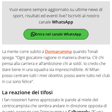
Vuoi essere sempre aggiornato su ultime news di
sport, risultati ed eventi live? Iscriviti al nostro
canale
WhatsApp
Entra nel canale WhatsApp
La mente corre subito a
Donnarumma
quando Tonali
spiega: “Ogni giocatore ragione in maniera diversa. C’è chi
pensa alla carriera e all’ambizione chi ai soldi. Io credo che
stare bene in una squadra sia imprescindibile. Al Milan
posso centrare tutti i miei obiettivi, posso avere tutto nel club
in cui sono felice”.
La reazione dei tifosi
I fan rossoneri hanno apprezzato le parole al miele del
centrocampista che sembra andare in direzione opposta di
quanto avvenuto con Donnarumma e
Calhanoglu
: “E’ una