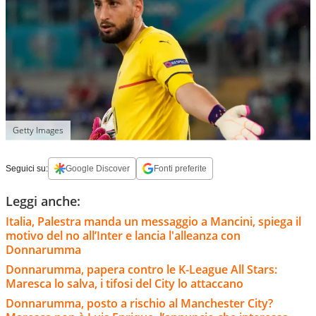
Getty Images
Seguici su:
Google Discover
Fonti preferite
Leggi anche:
Italia, Palestra manda un messaggio a Mancini, spiega il
motivo del no all’Inter e lancia l'alleanza con
Donnarumma
Donnarumma, papera contro le K-League All Stars:
Maresca lo salva, i tifosi del City lo attaccano
Donnarumma, posto a rischio al Manchester City?