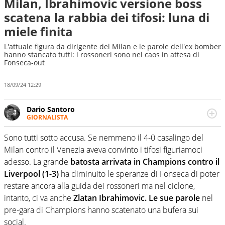
Milan, Ibrahimovic versione boss
scatena la rabbia dei tifosi: luna di
miele finita
L'attuale figura da dirigente del Milan e le parole dell'ex bomber
hanno stancato tutti: i rossoneri sono nel caos in attesa di
Fonseca-out
18/09/24 12:29
Dario Santoro
GIORNALISTA
Scrive, commenta, racconta lo sport in tutte le
sfaccettature. Tocca l'apice quando ha modo di
Sono tutti sotto accusa. Se nemmeno il 4-0 casalingo del
concentrarsi sulle interviste ai grandi protagonisti
Milan contro il Venezia aveva convinto i tifosi figuriamoci
adesso. La grande
batosta arrivata in Champions contro il
Liverpool (1-3)
ha diminuito le speranze di Fonseca di poter
restare ancora alla guida dei rossoneri ma nel ciclone,
intanto, ci va anche
Zlatan Ibrahimovic. Le sue parole
nel
pre-gara di Champions hanno scatenato una bufera sui
social.