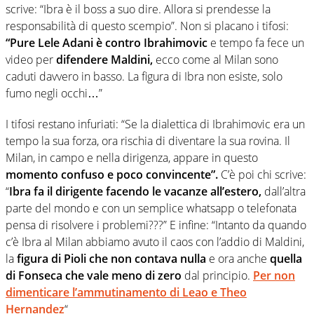
scrive: “Ibra è il boss a suo dire. Allora si prendesse la
responsabilità di questo scempio”. Non si placano i tifosi:
“Pure Lele Adani è contro Ibrahimovic
e tempo fa fece un
video per
difendere Maldini,
ecco come al Milan sono
caduti davvero in basso. La figura di Ibra non esiste, solo
fumo negli occhi…”
I tifosi restano infuriati: “Se la dialettica di Ibrahimovic era un
tempo la sua forza, ora rischia di diventare la sua rovina. Il
Milan, in campo e nella dirigenza, appare in questo
momento confuso e poco convincente”.
C’è poi chi scrive:
“
Ibra fa il dirigente facendo le vacanze all’estero,
dall’altra
parte del mondo e con un semplice whatsapp o telefonata
pensa di risolvere i problemi???” E infine: “Intanto da quando
c’è Ibra al Milan abbiamo avuto il caos con l’addio di Maldini,
la
figura di Pioli che non contava nulla
e ora anche
quella
di Fonseca che vale meno di zero
dal principio.
Per non
dimenticare l’ammutinamento di Leao e Theo
Hernandez
“