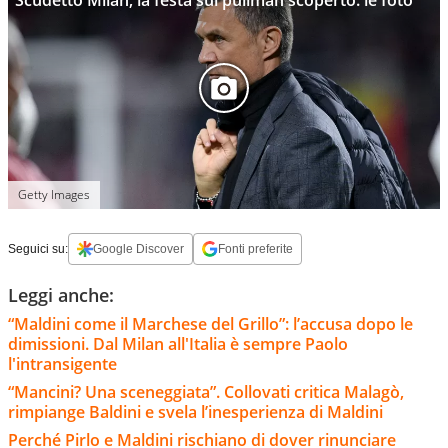
Scudetto Milan, la festa sul pullman scoperto: le foto
Getty Images
Seguici su:
Google Discover
Fonti preferite
Leggi anche:
“Maldini come il Marchese del Grillo”: l’accusa dopo le
dimissioni. Dal Milan all'Italia è sempre Paolo
l'intransigente
“Mancini? Una sceneggiata”. Collovati critica Malagò,
rimpiange Baldini e svela l’inesperienza di Maldini
Perché Pirlo e Maldini rischiano di dover rinunciare