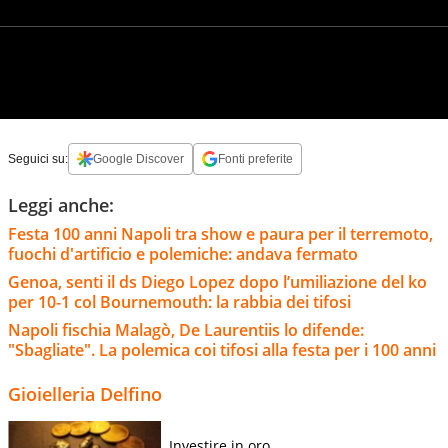
Seguici su:
Google Discover
Fonti preferite
Leggi anche:
Festa 100 anni Napoli tra show e paura per il terremoto,
fuochi d'artificio e polemiche: andava fermato
Genoa, senti il ds Diego Lopez dopo l’umiliazione del ko
per 10-1 col Bournemouth: la rabbia dei tifosi
Napoli fischia Malagò, De Laurentiis lo difende:
"Sbagliate". La polemica coi tifosi alla festa per i 100 anni
Gioielleria Delfino
Investire in oro