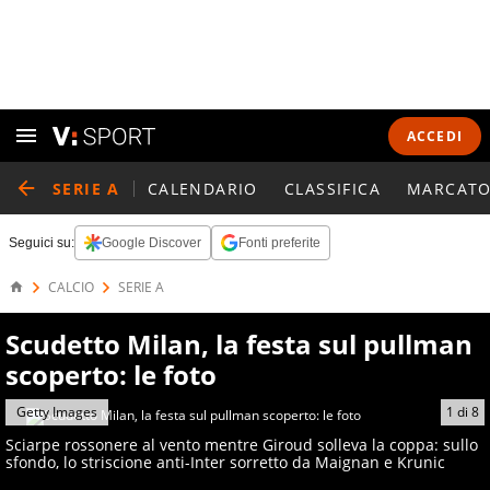
ACCEDI
SERIE A
CALENDARIO
CLASSIFICA
MARCATO
Seguici su:
Google Discover
Fonti preferite
CALCIO
SERIE A
Scudetto Milan, la festa sul pullman
scoperto: le foto
Getty Images
1
di
8
Sciarpe rossonere al vento mentre Giroud solleva la coppa: sullo
sfondo, lo striscione anti-Inter sorretto da Maignan e Krunic