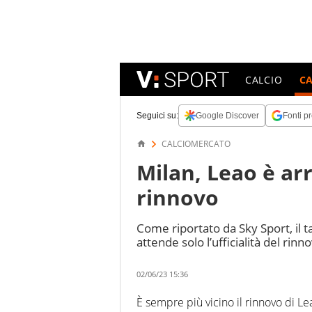
CALCIO
C
Seguici su:
Google Discover
Fonti pr
CALCIOMERCATO
Milan, Leao è arr
rinnovo
Come riportato da Sky Sport, il t
attende solo l’ufficialità del rinn
02/06/23 15:36
È sempre più vicino il rinnovo di Le