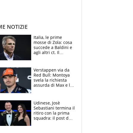
ME NOTIZIE
Italia, le prime
mosse di Zola: cosa
succede a Baldini e
agli altri ct. Il
Borussia tenta un
altro sgarbo agli
azzurri
Verstappen via da
Red Bull: Montoya
svela la richiesta
assurda di Max e lo
avverte: “Sicuro
Mercedes e
McLaren siano
Udinese, Josè
meglio?”
Sebastiani termina il
ritiro con la prima
squadra: il post del
figlio di Amadeus e
Sanremo sullo