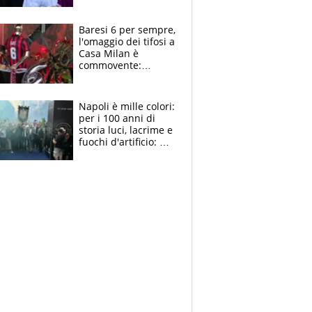
la moglie Maura, i
figli e i suoi cari
circondati
Baresi 6 per sempre,
dall'affetto dei tifosi
l'omaggio dei tifosi a
Casa Milan è
commovente:
maglie, bandiere,
sciarpe, lacrime e
bigliettini
Napoli è mille colori:
per i 100 anni di
storia luci, lacrime e
fuochi d'artificio: De
Laurentiis salta al
coro anti-Juve