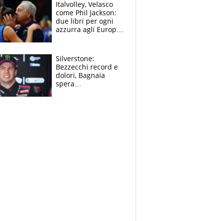
sfondo
Italvolley, Velasco
come Phil Jackson:
due libri per ogni
azzurra agli Europei.
Quello per Sylla è
“geniale”
Silverstone:
Bezzecchi record e
dolori, Bagnaia
spera
nell'antidolorifico,
Marquez si tira fuori
e vota Aprilia