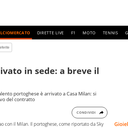
ALCIOMERCATO
DIRETTE LIVE
F1
MOTO
TENNIS
G
eferite
ivato in sede: a breve il
alento portoghese è arrivato a Casa Milan: si
ovo del contratto
CONDIVIDI
Gioie
ao con il Milan. Il portoghese, come riportato da Sky