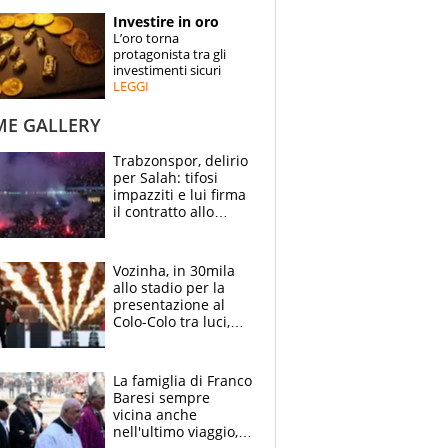
STORIE
Investire in oro
L’oro torna
SPECIALI
protagonista tra gli
investimenti sicuri
LEGGI
ESPERTI
ME GALLERY
CONTATTI
Trabzonspor, delirio
per Salah: tifosi
impazziti e lui firma
il contratto allo
stadio
Vozinha, in 30mila
allo stadio per la
presentazione al
Colo-Colo tra luci,
spettacolo, elicotteri
e paracadutisti
La famiglia di Franco
Baresi sempre
vicina anche
nell'ultimo viaggio,