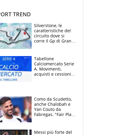
ORT TREND
Silverstone, le
caratteristiche del
circuito dove si
corre il Gp di Gran
Bretagna del
Motomondiale
Tabellone
Calciomercato Serie
A. Movimenti,
acquisti e cessioni:
estate 2026-27
Como da Scudetto,
anche Chalobah e
Yan Couto da
Fabregas. "Fair Play
Finanziario?
Pagheremo la
multa"
Messi più forte del