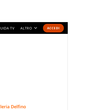
UIDA TV
ALTRO
ACCEDI
CALENDARI E CLASSIFICHE
ALTRI SPORT
MONDIALI 2026
OLIMPIADI
GOSSIP
LIFESTYLE
lleria Delfino