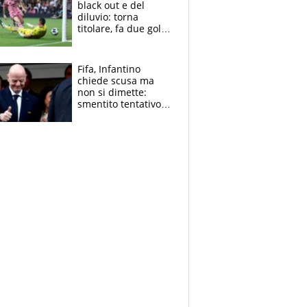
black out e del
diluvio: torna
titolare, fa due gol e
un assist e trascina
l'Inter Miami, altro
che ritiro
Fifa, Infantino
chiede scusa ma
non si dimette:
smentito tentativo di
corruzione al
Marocco