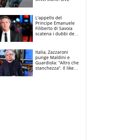
L'appello del
Principe Emanuele
Filiberto di Savoia
scatena i dubbi dei
tifosi: "E' una
trappola"
Italia, Zazzaroni
punge Maldini e
Guardiola: “Altro che
stanchezza”. Il like
di Mancini e le
polemiche sui social