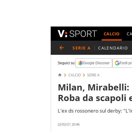
CALCIO
C
SERIE A
CALENDARIO
Seguici su:
Google Discover
Fonti pr
CALCIO
SERIE A
Milan, Mirabelli
Roba da scapoli 
L'ex ds rossonero sul derby: "L'I
22/02/21 20:46