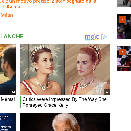
i, c’è un motivo preciso: Zlatan segnato dalla
 di Raiola
 Milan