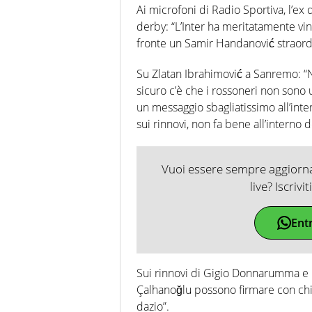
Ai microfoni di Radio Sportiva, l’ex 
derby: “L’Inter ha meritatamente vint
fronte un Samir Handanović straordi
Su Zlatan Ibrahimović a Sanremo: “N
sicuro c’è che i rossoneri non sono 
un messaggio sbagliatissimo all’int
sui rinnovi, non fa bene all’interno 
Vuoi essere sempre aggiornat
live? Iscrivi
Ent
Sui rinnovi di Gigio Donnarumma e H
Çalhanoğlu possono firmare con chiu
dazio”.