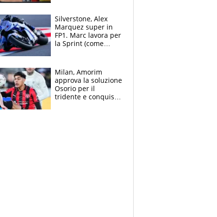
all’Inter e lancia
l'alleanza con
Silverstone, Alex
Donnarumma
Marquez super in
FP1. Marc lavora per
la Sprint (come
Martin), bene
Bezzecchi
Milan, Amorim
approva la soluzione
Osorio per il
tridente e conquista
Jashari: la frecciata
dello svizzero all'ex
Allegri