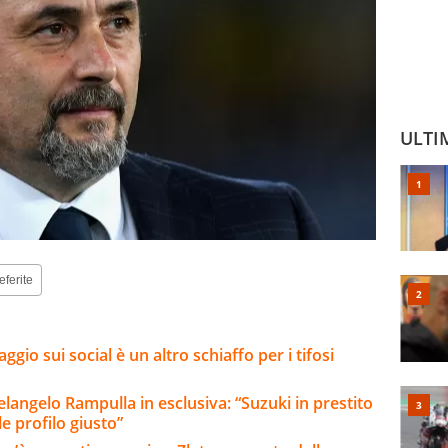
ULTI
eferite
gio sui social è un altro schiaffo per i tifosi
elangelo Rampulla in esclusiva: “Suzuki in prestito
e profilo giusto”