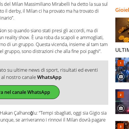
ds del Milan Massimiliano Mirabelli ha detto la sua sul
Gioie
o il derby, il Milan ci ha provato ma ha trovato di
nario”.
on so quando siano stati presi gli accordi, ma di
un reality show. È una roba da scapoli e ammogliati,
erno di un gruppo. Questa vicenda, insieme al tam tam
ULTI
del gruppo, sono distrazioni che alla fine poi paghi”.
o su ultime news di sport, risultati ed eventi
ti al nostro canale
WhatsApp
ra nel canale WhatsApp
akan Çalhanoğlu: “Tempi sbagliati, oggi sia Gigio sia
nque, se arriveranno i rinnovi il Milan dovrà pagare