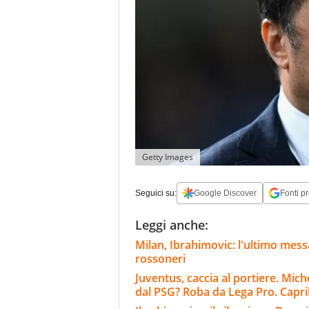
Getty Images
Seguici su:
Google Discover
Fonti pr
Leggi anche:
Milan, Ibrahimovic: l'ultimo messag
rossoneri
Juventus, caccia al portiere. Mich
dal PSG? Roba da Lega Pro. Capril