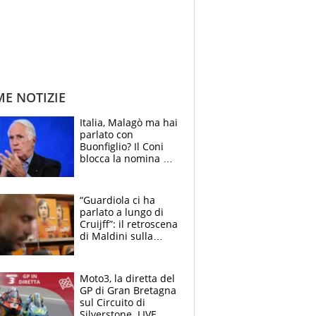
ME NOTIZIE
Italia, Malagò ma hai
parlato con
Buonfiglio? Il Coni
blocca la nomina di
Diana Bianchedi
“Guardiola ci ha
parlato a lungo di
Cruijff”: il retroscena
di Maldini sulla
Nazionale e sul
sogno interrotto
Moto3, la diretta del
GP di Gran Bretagna
sul Circuito di
Silverstone. LIVE