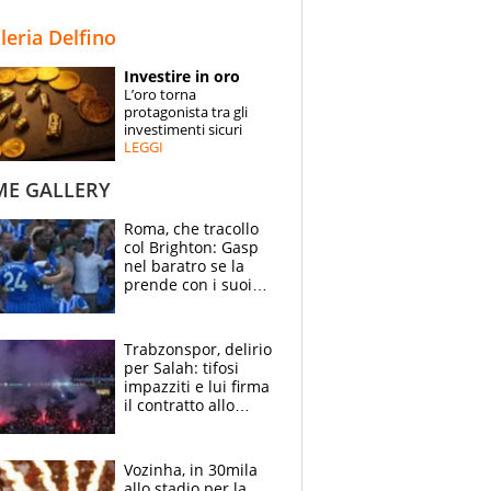
STORIE
lleria Delfino
SPECIALI
Investire in oro
L’oro torna
ESPERTI
protagonista tra gli
investimenti sicuri
LEGGI
CONTATTI
ME GALLERY
Roma, che tracollo
col Brighton: Gasp
nel baratro se la
prende con i suoi
cambiando tutti
Trabzonspor, delirio
per Salah: tifosi
impazziti e lui firma
il contratto allo
stadio
Vozinha, in 30mila
allo stadio per la