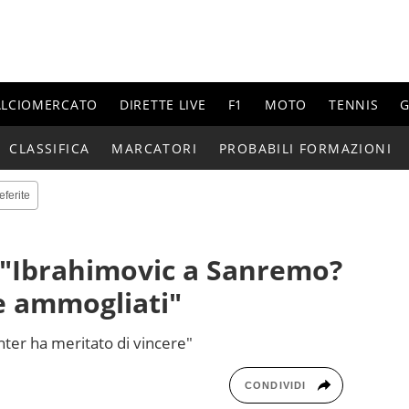
ALCIOMERCATO
DIRETTE LIVE
F1
MOTO
TENNIS
G
CLASSIFICA
MARCATORI
PROBABILI FORMAZIONI
eferite
: "Ibrahimovic a Sanremo?
e ammogliati"
nter ha meritato di vincere"
CONDIVIDI