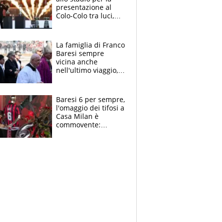
presentazione al
Colo-Colo tra luci,
spettacolo, elicotteri
e paracadutisti
La famiglia di Franco
Baresi sempre
vicina anche
nell'ultimo viaggio,
la moglie Maura, i
figli e i suoi cari
circondati
Baresi 6 per sempre,
dall'affetto dei tifosi
l'omaggio dei tifosi a
Casa Milan è
commovente:
maglie, bandiere,
sciarpe, lacrime e
bigliettini