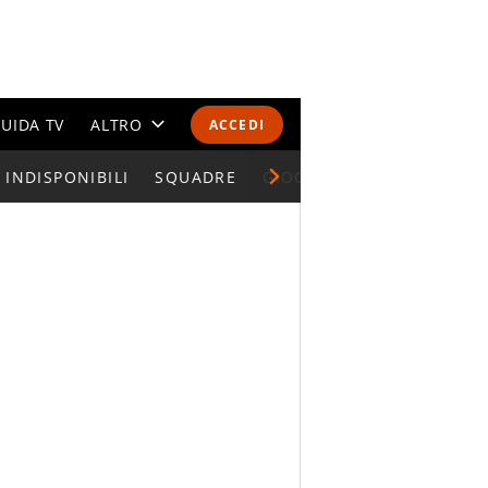
UIDA TV
ALTRO
ACCEDI
INDISPONIBILI
CALENDARI E CLASSIFICHE
SQUADRE
GIOCATORI SERIE A
ALTRI SPORT
MONDIALI 2026
OLIMPIADI
GOSSIP
LIFESTYLE