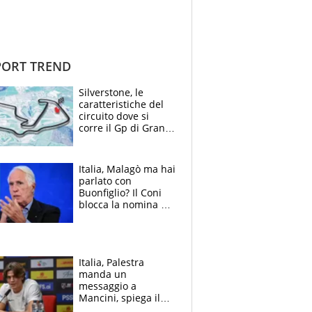
ORT TREND
Silverstone, le
caratteristiche del
circuito dove si
corre il Gp di Gran
Bretagna del
Motomondiale
Italia, Malagò ma hai
parlato con
Buonfiglio? Il Coni
blocca la nomina di
Diana Bianchedi
Italia, Palestra
manda un
messaggio a
Mancini, spiega il
motivo del no