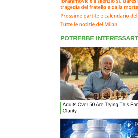
Ibrahimovic e il silenzio su Bares
tragedia del fratello e dalla morte
Prossime partite e calendario del
Tutte le notizie del Milan