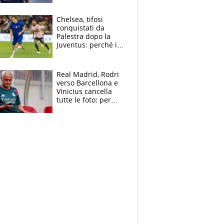
Antognoni ‘rovina la
festa’ a Commisso
Chelsea, tifosi
conquistati da
Palestra dopo la
Juventus: perché i
fan dei Blues sono
pazzi dell’azzurro
Real Madrid, Rodri
verso Barcellona e
Vinicius cancella
tutte le foto: per
Mourinho due grane
da risolvere