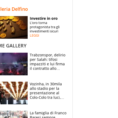
STORIE
lleria Delfino
SPECIALI
Investire in oro
L’oro torna
ESPERTI
protagonista tra gli
investimenti sicuri
LEGGI
CONTATTI
ME GALLERY
Trabzonspor, delirio
per Salah: tifosi
impazziti e lui firma
il contratto allo
stadio
Vozinha, in 30mila
allo stadio per la
presentazione al
Colo-Colo tra luci,
spettacolo, elicotteri
e paracadutisti
La famiglia di Franco
Baresi sempre