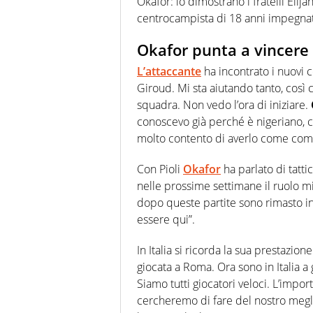
Okafor: lo dimostrano i fratelli Elij
centrocampista di 18 anni impegnato
Okafor punta a vincere
L’attaccante
ha incontrato i nuovi 
Giroud. Mi sta aiutando tanto, cos
squadra. Non vedo l’ora di iniziare.
conoscevo già perché è nigeriano, ci
molto contento di averlo come com
Con Pioli
Okafor
ha parlato di tatti
nelle prossime settimane il ruolo mi
dopo queste partite sono rimasto in
essere qui”.
In Italia si ricorda la sua prestazio
giocata a Roma. Ora sono in Italia a
Siamo tutti giocatori veloci. L’impor
cercheremo di fare del nostro megli