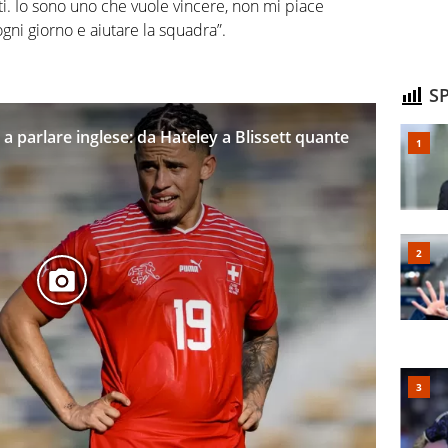
ti. Io sono uno che vuole vincere, non mi piace
gni giorno e aiutare la squadra”.
SP
 a parlare inglese: da Hateley a Blissett quante