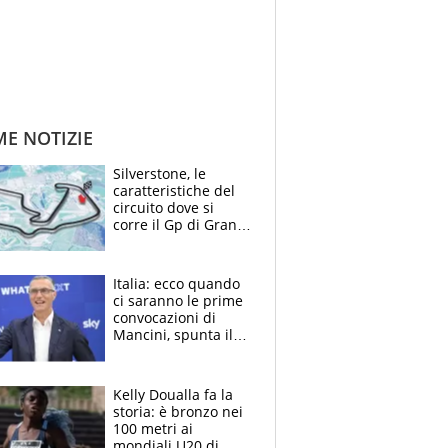
ME NOTIZIE
Silverstone, le
caratteristiche del
circuito dove si
corre il Gp di Gran
Bretagna del
Motomondiale
Italia: ecco quando
ci saranno le prime
convocazioni di
Mancini, spunta il
nome di Bergomi
Kelly Doualla fa la
storia: è bronzo nei
100 metri ai
mondiali U20 di