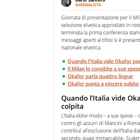
GIORNALISTA
Scrive, commenta, racconta lo s
modo di concentrarsi sulle inte
Giornata di presentazione per il M
selezione elvetica approdato in ros
terminata la prima conferenza stamp
messaggi aperti ai tifosi si è present
nazionale elvetica.
Quando l'Italia vide Okafor per
Il Milan lo conobbe a sue spe
Okafor parla quattro lingue
Okafor punta a vincere subito
Quando l’Italia vide Ok
colpita
L’Italia ebbe modo – a sue spese –
contro gli azzurri di Mancini a Rom
contribuì all’esclusione dell’Italia
secondo, quasi immarcabile. Scatenò