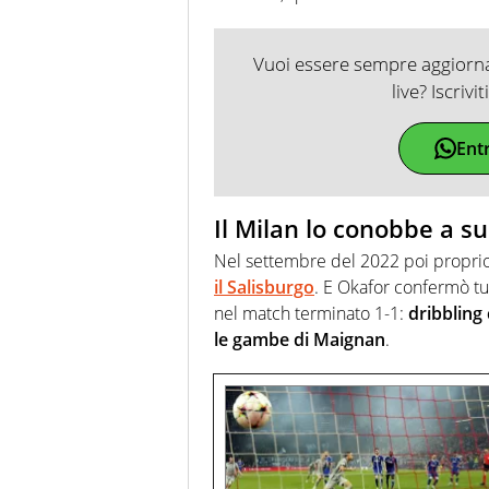
Vuoi essere sempre aggiornat
live? Iscrivi
Ent
Il Milan lo conobbe a 
Nel settembre del 2022 poi proprio i
il Salisburgo
. E Okafor confermò tut
nel match terminato 1-1:
dribbling 
le gambe di Maignan
.