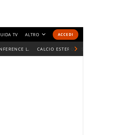
UIDA TV
ALTRO
ACCEDI
NFERENCE L.
CALENDARI E CLASSIFICHE
CALCIO ESTERO
SUPERCOPPA ITALIAN
ALTRI SPORT
MONDIALI 2026
OLIMPIADI
GOSSIP
LIFESTYLE