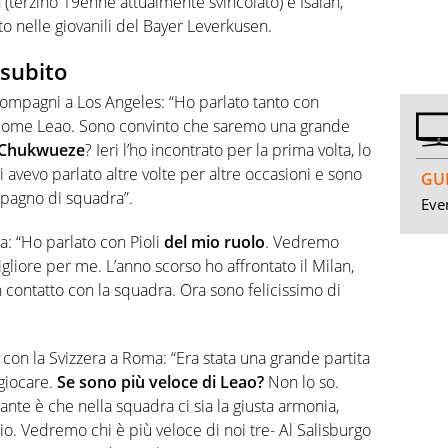
ah (terzino 19enne attualmente svincolato) e Isaiah,
 nelle giovanili del Bayer Leverkusen.
 subito
compagni a Los Angeles: “Ho parlato tanto con
ì come Leao. Sono convinto che saremo una grande
Chukwueze
? Ieri l’ho incontrato per la prima volta, lo
 avevo parlato altre volte per altre occasioni e sono
GUI
pagno di squadra”.
Even
ca: “Ho parlato con Pioli
del mio ruolo
. Vedremo
gliore per me. L’anno scorso ho affrontato il Milan,
 contatto con la squadra. Ora sono felicissimo di
ne con la Svizzera a Roma: “Era stata una grande partita
 giocare.
Se sono più veloce di Leao?
Non lo so.
tante è che nella squadra ci sia la giusta armonia,
o. Vedremo chi è più veloce di noi tre- Al Salisburgo