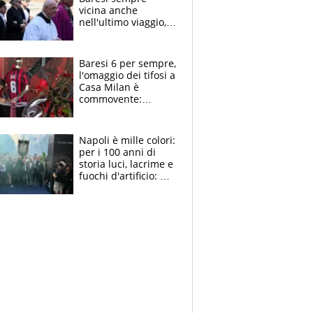
vicina anche
nell'ultimo viaggio,
la moglie Maura, i
figli e i suoi cari
circondati
Baresi 6 per sempre,
dall'affetto dei tifosi
l'omaggio dei tifosi a
Casa Milan è
commovente:
maglie, bandiere,
sciarpe, lacrime e
bigliettini
Napoli è mille colori:
per i 100 anni di
storia luci, lacrime e
fuochi d'artificio: De
Laurentiis salta al
coro anti-Juve