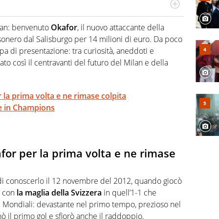
port in tutte le sfaccettature. Tocca l'apice quando ha
rviste ai grandi protagonisti
ilan: benvenuto
Okafor
, il nuovo attaccante della
sonero dal Salisburgo per 14 milioni di euro. Da poco
a di presentazione: tra curiosità, aneddoti e
ato così il centravanti del futuro del Milan e della
 la prima volta e ne rimase colpita
se in Champions
afor per la prima volta e ne rimase
 di conoscerlo il 12 novembre del 2012, quando giocò
a con
la maglia della Svizzera
in quell’1-1 che
 dai Mondiali: devastante nel primo tempo, prezioso nel
 il primo gol e sfiorò anche il raddoppio.