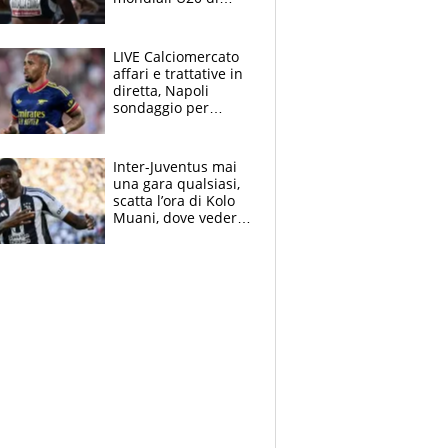
Eugene. "Ho
spazzato via l'ansia
con una gran finale"
LIVE Calciomercato
affari e trattative in
diretta, Napoli
sondaggio per
Gabriel Jesus. Juve-
dilemma portiere, si
accende l'Atalanta
Inter-Juventus mai
una gara qualsiasi,
scatta l’ora di Kolo
Muani, dove vederla
in tv e le formazioni