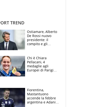
ORT TREND
Ostiamare, Alberto
De Rossi nuovo
presidente: il
compito e gli
obiettivi ricevuti dal
figlio Daniele
Chi è Chiara
Pellacani, 4
medaglie agli
Europei di Parigi
2026, papà
Giampaolo
giornalista, mamma
insegnante e il
Fiorentina,
fratello calciatore
Mastantuono
accende la febbre
argentina e Adani
impazzisce. Ma