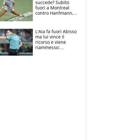
succede? Subito
fuori a Montreal
contro Hanfmann,
per Flavio è tutta
colpa della tosse
L'Aia fa fuori Abisso
ma lui vince il
ricorso e viene
riammesso:
continua momento
nero per gli arbitri