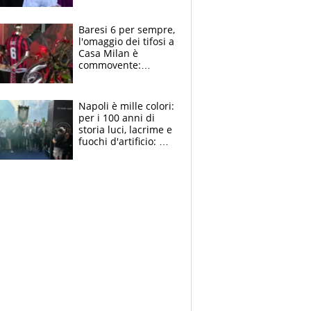
la moglie Maura, i
figli e i suoi cari
circondati
Baresi 6 per sempre,
dall'affetto dei tifosi
l'omaggio dei tifosi a
Casa Milan è
commovente:
maglie, bandiere,
sciarpe, lacrime e
bigliettini
Napoli è mille colori:
per i 100 anni di
storia luci, lacrime e
fuochi d'artificio: De
Laurentiis salta al
coro anti-Juve