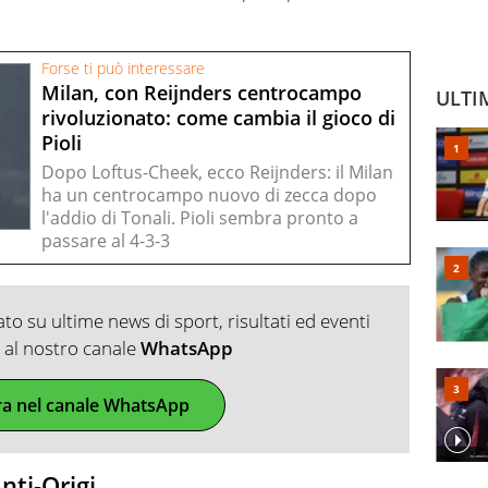
Forse ti può interessare
Milan, con Reijnders centrocampo
ULTI
rivoluzionato: come cambia il gioco di
Pioli
Dopo Loftus-Cheek, ecco Reijnders: il Milan
ha un centrocampo nuovo di zecca dopo
l'addio di Tonali. Pioli sembra pronto a
passare al 4-3-3
o su ultime news di sport, risultati ed eventi
ti al nostro canale
WhatsApp
ra nel canale WhatsApp
anti-Origi