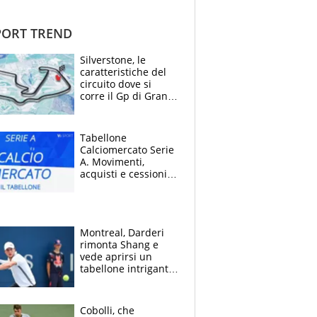
ORT TREND
Silverstone, le
caratteristiche del
circuito dove si
corre il Gp di Gran
Bretagna del
Motomondiale
Tabellone
Calciomercato Serie
A. Movimenti,
acquisti e cessioni:
estate 2026-27
Montreal, Darderi
rimonta Shang e
vede aprirsi un
tabellone intrigante:
"Penso solo a
Borges, ma sono
felice del mio livello"
Cobolli, che