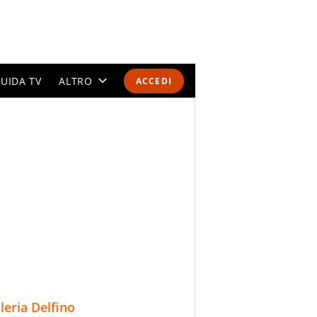
UIDA TV
ALTRO
ACCEDI
CALENDARI E CLASSIFICHE
ALTRI SPORT
MONDIALI 2026
OLIMPIADI
GOSSIP
LIFESTYLE
lleria Delfino