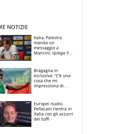
ME NOTIZIE
Italia, Palestra
manda un
messaggio a
Mancini, spiega il
motivo del no
all’Inter e lancia
l'alleanza con
Bragagna in
Donnarumma
esclusiva: “C’è una
cosa che mi
impressiona di
Doualla. Jacobs?
Ecco come è rinato”.
E svela la sorpresa
Europei nuoto,
agli Europei
Pellacani rientra in
Italia con gli azzurri
dei tuffi