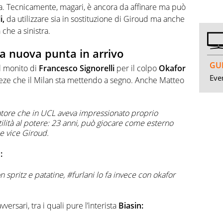
zza. Tecnicamente, magari, è ancora da affinare ma può
i,
da utilizzare sia in sostituzione di Giroud ma anche
che a sinistra.
 la nuova punta in arrivo
GUI
il monito di
Francesco Signorelli
per il colpo
Okafor
Even
eze che il Milan sta mettendo a segno. Anche Matteo
atore che in UCL aveva impressionato proprio
tilità al potere: 23 anni, può giocare come esterno
e vice Giroud
.
:
on spritz e patatine, #furlani lo fa invece con okafor
rsari, tra i quali pure l’interista
Biasin: