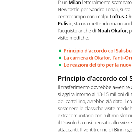
quale filo conduttore irrinunci
E’ un
Milan
letteralmente scatenato s
indaga, approfondisce e scand
Newcastle per Sandro Tonali, si sta 
centrocampo con i colpi
Loftus-Ch
Pulisic
, sta ora mettendo mano anche 
l’acquisto anche di
Noah Okafor
, 
visite mediche.
Principio d'accordo col Salisbu
La carriera di Okafor, l'anti-Ori
Le reazioni del tifo per la nuo
Principio d’accordo col 
Il trasferimento dovrebbe avvenire a
si aggira intorno ai 13-15 milioni di 
del cartellino, avrebbe già dato il c
sostenere le classiche visite medic
extracomunitario con l’ultimo slot 
il Diavolo ha così pensato allo sviz
attaccanti. Il ventitrenne di Binninge