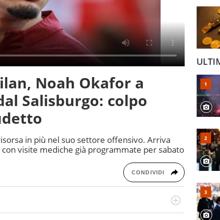
ULTI
ilan, Noah Okafor a
 dal Salisburgo: colpo
udetto
risorsa in più nel suo settore offensivo. Arriva
go con visite mediche già programmate per sabato
CONDIVIDI
a tesi di laurea sugli stadi di proprietà in Italia. Il calcio