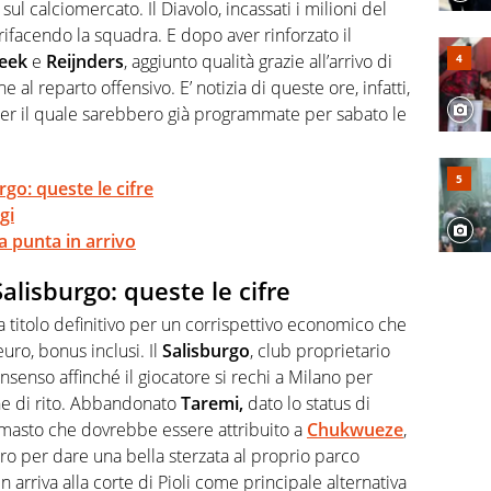
abile tra passione e professione. Per Virgilio Sport
ul calciomercato. Il Diavolo, incassati i milioni del
aglia l'universo mondo dello sport per antonomasia
rifacendo la squadra. E dopo aver rinforzato il
eek
e
Reijnders
, aggiunto qualità grazie all’arrivo di
al reparto offensivo. E’ notizia di queste ore, infatti,
per il quale sarebbero già programmate per sabato le
rgo: queste le cifre
gi
va punta in arrivo
Salisburgo: queste le cifre
 titolo definitivo per un corrispettivo economico che
euro, bonus inclusi. Il
Salisburgo
, club proprietario
onsenso affinché il giocatore si rechi a Milano per
he di rito. Abbandonato
Taremi,
dato lo status di
rimasto che dovrebbe essere attribuito a
Chukwueze
,
zero per dare una bella sterzata al proprio parco
n arriva alla corte di Pioli come principale alternativa