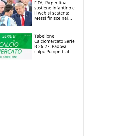
FIFA, l’Argentina
sostiene Infantino e
il web si scatena:
Messi finisce nei
meme, la Seleccion
travolta dalle
polemiche
Tabellone
Calciomercato Serie
B 26-27: Padova
colpo Pompetti, il
Sudtirol annuncia
Bjarkason