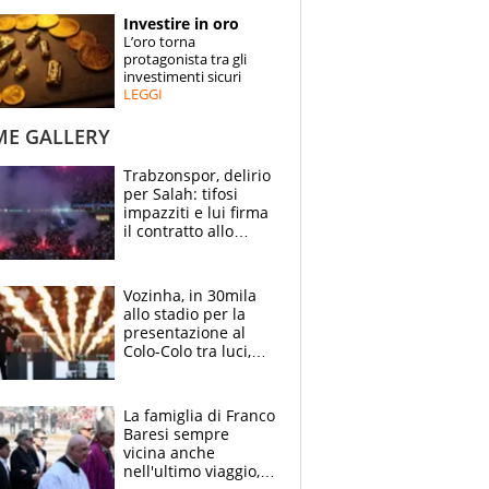
STORIE
Investire in oro
L’oro torna
SPECIALI
protagonista tra gli
investimenti sicuri
LEGGI
ESPERTI
ME GALLERY
CONTATTI
Trabzonspor, delirio
per Salah: tifosi
impazziti e lui firma
il contratto allo
stadio
Vozinha, in 30mila
allo stadio per la
presentazione al
Colo-Colo tra luci,
spettacolo, elicotteri
e paracadutisti
La famiglia di Franco
Baresi sempre
vicina anche
nell'ultimo viaggio,