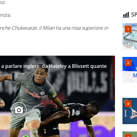
po.
SP
nzia:
anche Chukwueze, il Milan ha una rosa superiore in
 a parlare inglese: da Hateley a Blissett quante