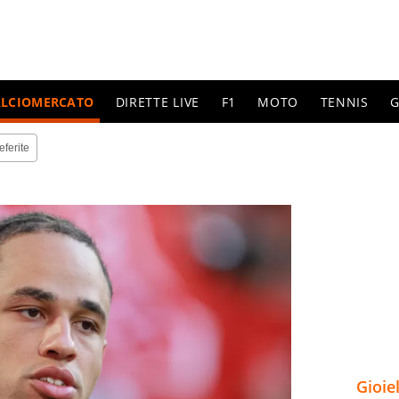
ALCIOMERCATO
DIRETTE LIVE
F1
MOTO
TENNIS
G
eferite
Gioie