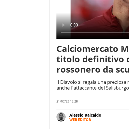
Calciomercato M
titolo definitivo
rossonero da sc
Il Diavolo si regala una preziosa 
anche l'attaccante del Salisbur
21/07/23 12:28
Alessio Raicaldo
WEB EDITOR
Un figlio che si chiama Diego e l