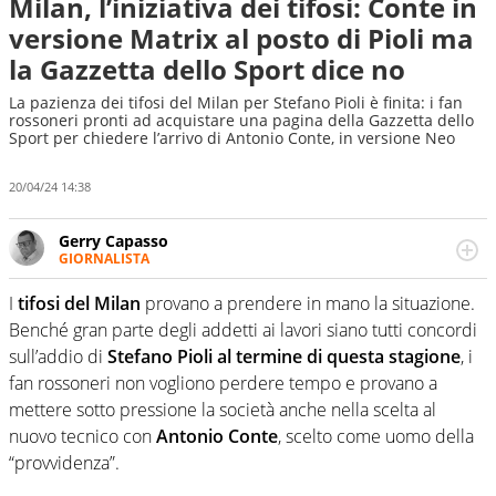
Milan, l’iniziativa dei tifosi: Conte in
versione Matrix al posto di Pioli ma
la Gazzetta dello Sport dice no
La pazienza dei tifosi del Milan per Stefano Pioli è finita: i fan
rossoneri pronti ad acquistare una pagina della Gazzetta dello
Sport per chiedere l’arrivo di Antonio Conte, in versione Neo
20/04/24 14:38
Gerry Capasso
GIORNALISTA
Per lui gli sport americani non hanno segreti: basket,
football, baseball e la capacità innata di trovare la notizia
I
tifosi del Milan
provano a prendere in mano la situazione.
dove altri non vedono granché
Benché gran parte degli addetti ai lavori siano tutti concordi
sull’addio di
Stefano Pioli al termine di questa stagione
, i
fan rossoneri non vogliono perdere tempo e provano a
mettere sotto pressione la società anche nella scelta al
nuovo tecnico con
Antonio Conte
, scelto come uomo della
“provvidenza”.