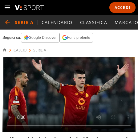
ACCEDI
SERIE A
CALENDARIO
CLASSIFICA
MARCATO
Seguici su:
Google Discover
Fonti preferite
CALCIO
SERIE A