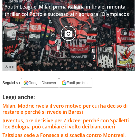
Youth League, Milan prima italiana in finale: rimonta
thriller col Porto e successo ai rigori, ora l’Olympiacos
Ansa
Seguici su:
Google Discover
Fonti preferite
Leggi anche:
Milan, Modric rivela il vero motivo per cui ha deciso di
restare e perché si rivede in Baresi
Juventus, ore decisive per Zirkzee: perché con Spalletti
l’ex Bologna può cambiare il volto dei bianconeri
Tsitsipas cede a Fonseca e si scaglia contro Montreal,