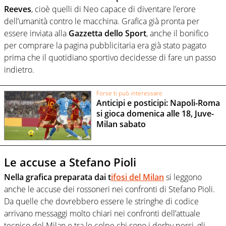
Reeves
, cioè quelli di Neo capace di diventare l’erore
dell’umanità contro le macchina. Grafica già pronta per
essere inviata alla
Gazzetta dello Sport
, anche il bonifico
per comprare la pagina pubblicitaria era già stato pagato
prima che il quotidiano sportivo decidesse di fare un passo
indietro.
Forse ti può interessare
Anticipi e posticipi: Napoli-Roma
si gioca domenica alle 18, Juve-
Milan sabato
Le accuse a Stefano Pioli
Nella grafica preparata dai t
ifosi del Milan
si leggono
anche le accuse dei rossoneri nei confronti di Stefano Pioli.
Da quelle che dovrebbero essere le stringhe di codice
arrivano messaggi molto chiari nei confronti dell’attuale
tecnico del Milan e tra le colpe chi sono i derby persi, gli