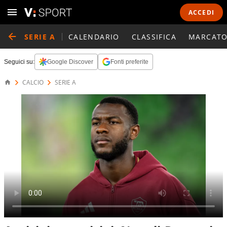
ACCEDI
SERIE A
CALENDARIO
CLASSIFICA
MARCATO
Seguici su:
Google Discover
Fonti preferite
CALCIO
SERIE A