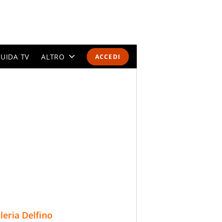
UIDA TV
ALTRO
ACCEDI
CALENDARI E CLASSIFICHE
ALTRI SPORT
MONDIALI 2026
OLIMPIADI
GOSSIP
LIFESTYLE
lleria Delfino