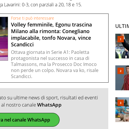
ga Lavarini: 0-3, con parziali a 20, 18 e 15.
Forse ti può interessare
Volley femminile, Egonu trascina
ULTI
Milano alla rimonta: Conegliano
implacabile, tonfo Novara, vince
Scandicci
Ottava giornata in Serie A1: Paoletta
protagonista nel successo in casa di
Talmassons, ma la Prosecco Doc Imoco
non perde un colpo. Novara va ko, risale
Scandicci.
o su ultime news di sport, risultati ed eventi
ti al nostro canale
WhatsApp
ra nel canale WhatsApp