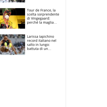
rito della Norvegia
di Haaland e
compagni
Tour de France, la
scelta sorprendente
di Vingegaard:
perché la maglia
gialla indossa la
mascherina, il
rischio da evitare
Larissa Iapichino
record italiano nel
salto in lungo:
battuta di un
centimetro mamma
Fiona May