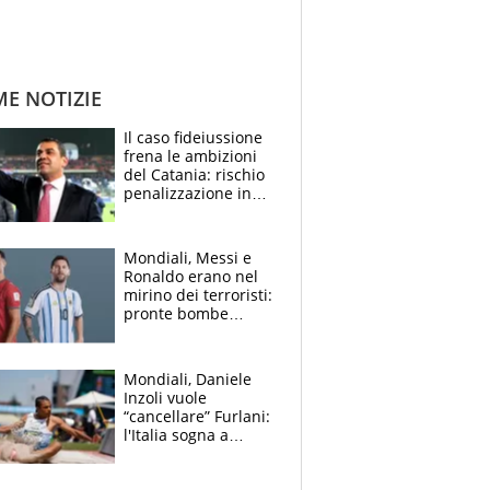
ME NOTIZIE
Il caso fideiussione
frena le ambizioni
del Catania: rischio
penalizzazione in
classifica, cosa
succede?
Mondiali, Messi e
Ronaldo erano nel
mirino dei terroristi:
pronte bombe
contro la Pulce
Mondiali, Daniele
Inzoli vuole
“cancellare” Furlani:
l'Italia sogna a
Eugene. Castellani
da record, Succo in