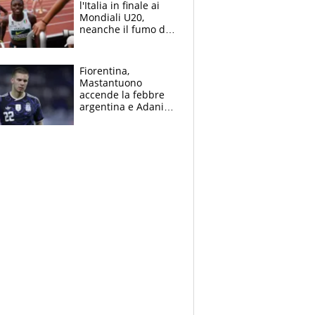
l'Italia in finale ai
Mondiali U20,
neanche il fumo di
un incendio la frena
sui 100 metri
Fiorentina,
Mastantuono
accende la febbre
argentina e Adani
impazzisce. Ma
Antognoni ‘rovina la
festa’ a Commisso