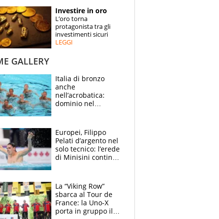
STORIE
Investire in oro
L’oro torna
SPECIALI
protagonista tra gli
investimenti sicuri
LEGGI
ESPERTI
ME GALLERY
CONTATTI
Italia di bronzo
anche
nell’acrobatica:
dominio nel
medagliere, ora
tocca a Ceccon, Curti
e compagni
Europei, Filippo
continuare
Pelati d’argento nel
solo tecnico: l’erede
di Minisini continua
a stupire, Los
Angeles è già nel
mirino
La “Viking Row”
sbarca al Tour de
France: la Uno-X
porta in gruppo il