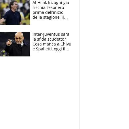
finale
Al Hilal, Inzaghi già
rischia l’esonero
prima dell’inizio
della stagione, il
retroscena
Inter-Juventus sarà
la sfida scudetto?
Cosa manca a Chivu
e Spalletti, oggi il
primo antipasto