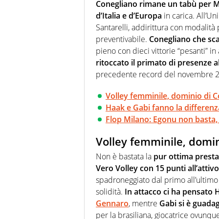
farebbe parte. Non si perde un
Conegliano rimane un tabù per M
curve
d’Italia e d’Europa
in carica. All’U
Santarelli, addirittura con modalità
preventivabile.
Conegliano che scap
pieno con dieci vittorie “pesanti” in
ritoccato il primato di presenze al
precedente record del novembre 2023
Volley femminile, dominio di 
Haak e Gabi fanno la differenza
Flop Milano: Egonu non basta,
Volley femminile, domin
Non è bastata la
pur ottima presta
Vero Volley con 15 punti all’attivo
spadroneggiato dal primo all’ultim
solidità.
In attacco ci ha pensato H
Gennaro
, mentre
Gabi si è guada
per la brasiliana, giocatrice ovunqu