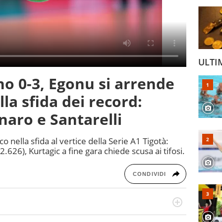
ULTI
o 0-3, Egonu si arrende
la sfida dei record:
aro e Santarelli
nella sfida al vertice della Serie A1 Tigotà:
2.626), Kurtagic a fine gara chiede scusa ai tifosi.
CONDIVIDI
 il glossario del calcio in una nicchia di esperti, lui ne