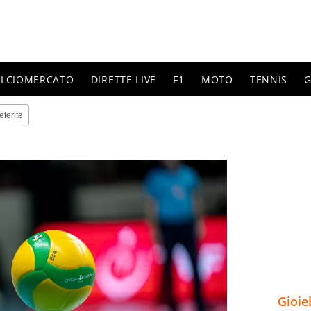
ALCIOMERCATO
DIRETTE LIVE
F1
MOTO
TENNIS
G
eferite
Gioie