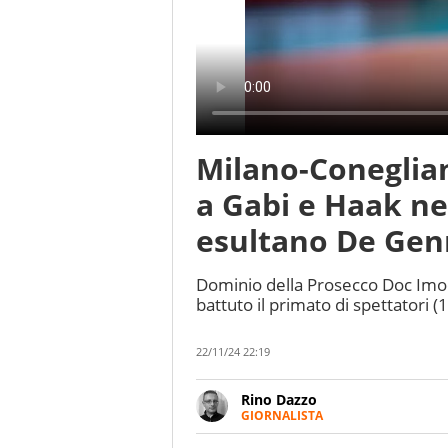
Milano-Coneglian
a Gabi e Haak nel
esultano De Genn
Dominio della Prosecco Doc Imoco 
battuto il primato di spettatori (1
22/11/24 22:19
Rino Dazzo
GIORNALISTA
Se mai ci fosse modo di traslare