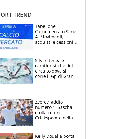
ORT TREND
Tabellone
Calciomercato Serie
A. Movimenti,
acquisti e cessioni:
estate 2026-27
Silverstone, le
caratteristiche del
circuito dove si
corre il Gp di Gran
Bretagna del
Motomondiale
Zverev, addio
numero 1: Sascha
crolla contro
Griekspoor e nella
sfida a due con
Sinner si conferma
terzo. Quanti malori
Kelly Doualla porta
a Montreal