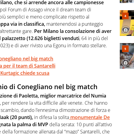
a svista arbitrale né gli umori social del mondo delle
ilano, che si arrende ancora alle campionesse
nipol Forum di Assago vince il dream team di
 più semplici e meno complicate rispetto al
pa via in classifica,
mantenendosi a punteggio
 altrettante gare.
Per Milano la consolazione di aver
 palazzetto (12.626 biglietti venduti
, 64 in più del
) e di aver rivisto una Egonu in formato stellare.
Conegliano nel big match
 per il team di Santarelli
 Kurtagic chiede scusa
io di Conegliano nel big match
zione di Paoletta, miglior marcatrice del Numia
, per rendere la vita difficile alle venete. Che hanno
o scambio, dando l’ennesima dimostrazione di forza e
aak (20 punti),
in difesa la solita
monumentale De
gnata la palma di MVP
della serata: 10 punti all’attivo
e della formazione allenata dal “mago” Santarelli, che