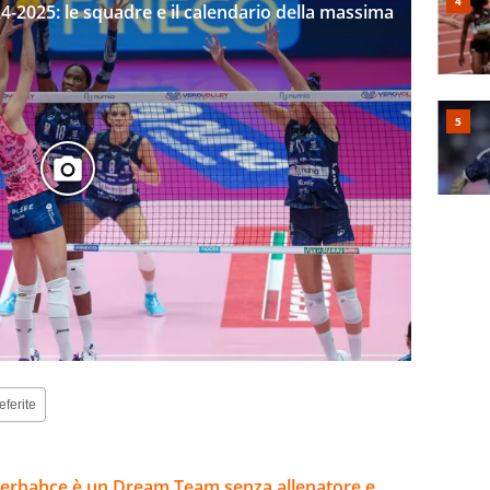
4-2025: le squadre e il calendario della massima
eferite
enerbahce è un Dream Team senza allenatore e