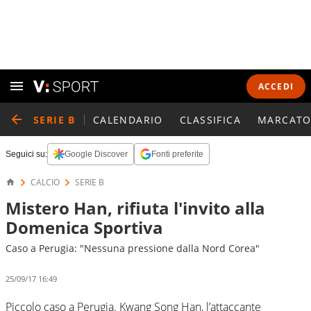
ACCEDI
SERIE B
CALENDARIO
CLASSIFICA
MARCATO
Seguici su:
Google Discover
Fonti preferite
CALCIO
SERIE B
Mistero Han, rifiuta l'invito alla
Domenica Sportiva
Caso a Perugia: "Nessuna pressione dalla Nord Corea"
25/09/17 16:49
Piccolo caso a Perugia. Kwang Song Han, l’attaccante