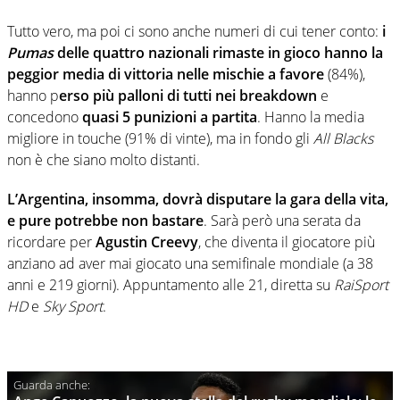
Tutto vero, ma poi ci sono anche numeri di cui tener conto:
i
Pumas
delle quattro nazionali rimaste in gioco hanno la
peggior media di vittoria nelle mischie a favore
(84%),
hanno p
erso più palloni di tutti nei breakdown
e
concedono
quasi 5 punizioni a partita
. Hanno la media
migliore in touche (91% di vinte), ma in fondo gli
All Blacks
non è che siano molto distanti.
L’Argentina, insomma, dovrà disputare la gara della vita,
e pure potrebbe non bastare
. Sarà però una serata da
ricordare per
Agustin Creevy
, che diventa il giocatore più
anziano ad aver mai giocato una semifinale mondiale (a 38
anni e 219 giorni). Appuntamento alle 21, diretta su
RaiSport
HD
e
Sky Sport
.