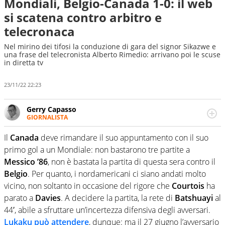
Mondiali, Belgio-Canada 1-0: il web
si scatena contro arbitro e
telecronaca
Nel mirino dei tifosi la conduzione di gara del signor Sikazwe e
una frase del telecronista Alberto Rimedio: arrivano poi le scuse
in diretta tv
23/11/22 22:23
Gerry Capasso
GIORNALISTA
Per lui gli sport americani non hanno segreti: basket,
football, baseball e la capacità innata di trovare la notizia
Il
Canada
deve rimandare il suo appuntamento con il suo
dove altri non vedono granché
primo gol a un Mondiale: non bastarono tre partite a
Messico ’86
, non è bastata la partita di questa sera contro il
Belgio
. Per quanto, i nordamericani ci siano andati molto
vicino, non soltanto in occasione del rigore che
Courtois
ha
parato a
Davies
. A decidere la partita, la rete di
Batshuayi
al
44′, abile a sfruttare un’incertezza difensiva degli avversari.
Lukaku può attendere
, dunque: ma il 27 giugno l’avversario