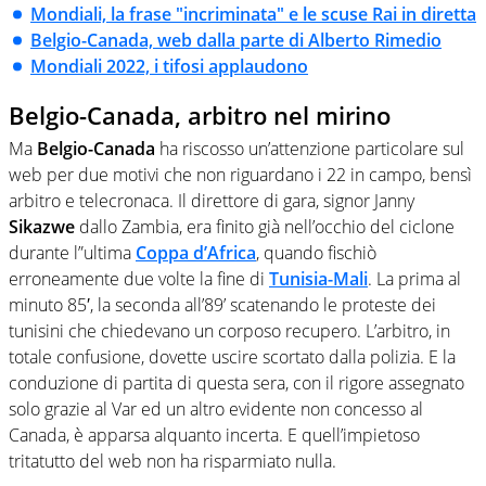
Mondiali, la frase "incriminata" e le scuse Rai in diretta
Belgio-Canada, web dalla parte di Alberto Rimedio
Mondiali 2022, i tifosi applaudono
Belgio-Canada, arbitro nel mirino
Ma
Belgio-Canada
ha riscosso un’attenzione particolare sul
web per due motivi che non riguardano i 22 in campo, bensì
arbitro e telecronaca. Il direttore di gara, signor Janny
Sikazwe
dallo Zambia, era finito già nell’occhio del ciclone
durante l”ultima
Coppa d’Africa
, quando fischiò
erroneamente due volte la fine di
Tunisia-Mali
. La prima al
minuto 85′, la seconda all’89’ scatenando le proteste dei
tunisini che chiedevano un corposo recupero. L’arbitro, in
totale confusione, dovette uscire scortato dalla polizia. E la
conduzione di partita di questa sera, con il rigore assegnato
solo grazie al Var ed un altro evidente non concesso al
Canada, è apparsa alquanto incerta. E quell’impietoso
tritatutto del web non ha risparmiato nulla.