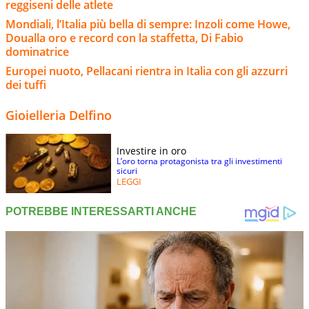
reggiseni delle atlete
Mondiali, l’Italia più bella di sempre: Inzoli come Howe,
Doualla oro e record con la staffetta, Di Fabio
dominatrice
Europei nuoto, Pellacani rientra in Italia con gli azzurri
dei tuffi
Gioielleria Delfino
Investire in oro
L’oro torna protagonista tra gli investimenti
sicuri
LEGGI