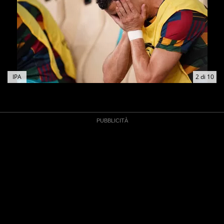
IPA
2
di
10