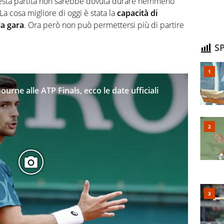
 questa partita non sarebbe dovuta durare nemmeno
“La cosa migliore di oggi è stata la
capacità di
la gara
. Ora però non può permettersi più di partire
SP
urne alle ATP Finals, ecco le date ufficiali