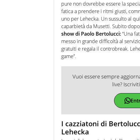
pure non dovrebbe essere la special
fatica a prendere i ritmi giusti, comm
uno per Lehecka. Un sussulto al qui
caparbietà da Musetti. Subito dopo,
show di Paolo Bertolucci:
“Una fat
messo in grande difficoltà al serviz
gratuiti e regala il controbreak. Le
game”.
Vuoi essere sempre aggiornat
live? Iscrivi
Ent
I cazziatoni di Bertoluc
Lehecka