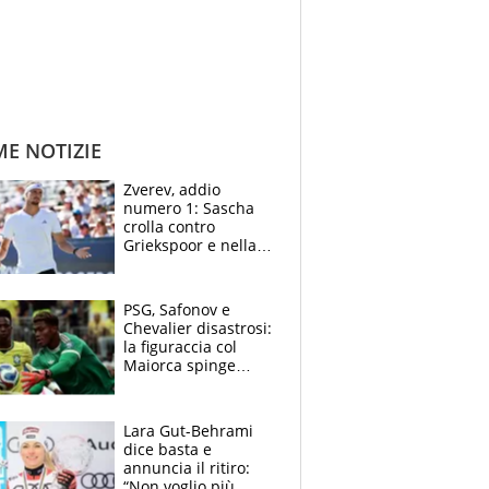
ME NOTIZIE
Zverev, addio
numero 1: Sascha
crolla contro
Griekspoor e nella
sfida a due con
Sinner si conferma
terzo. Quanti malori
PSG, Safonov e
a Montreal
Chevalier disastrosi:
la figuraccia col
Maiorca spinge
Suzuki da Luis
Enrique, Juve a
rischio beffa
Lara Gut-Behrami
dice basta e
annuncia il ritiro:
“Non voglio più