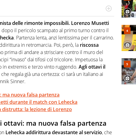
 il glossario del calcio in una nicchia di esperti, lui ne
a svista arbitrale né gli umori social del mondo delle
nista delle rimonte impossibili. Lorenzo Musetti
, dopo il pericolo scampato al primo turno contro il
ehecka
. Partenza lenta, anzi lentissima per il carrarino.
ddirittura in retromarcia. Poi, però, la
riscossa
o prima di andare a strisciare contro il muro del
ipi “invaso” dai tifosi col tricolore. Impetuosa la
o in extremis e terzo vinto ruggendo.
Agli ottavi il
che regala già una certezza: ci sarà un italiano ai
nnik Sinner.
i: ma nuova falsa partenza
usetti durante il match con Lehecka
 distrutta: la lezione di Lorenzo
i ottavi: ma nuova falsa partenza
on
Lehecka addirittura devastante al servizio
, che