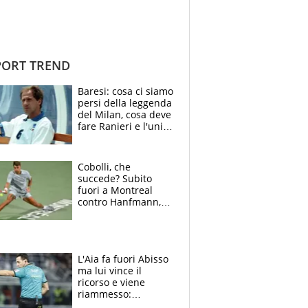
ORT TREND
Baresi: cosa ci siamo
persi della leggenda
del Milan, cosa deve
fare Ranieri e l'unico
neo di una carriera
immacolata
Cobolli, che
succede? Subito
fuori a Montreal
contro Hanfmann,
per Flavio è tutta
colpa della tosse
L'Aia fa fuori Abisso
ma lui vince il
ricorso e viene
riammesso:
continua momento