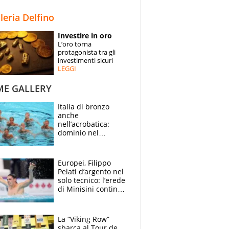
STORIE
lleria Delfino
SPECIALI
Investire in oro
L’oro torna
ESPERTI
protagonista tra gli
investimenti sicuri
LEGGI
CONTATTI
ME GALLERY
Italia di bronzo
anche
nell’acrobatica:
dominio nel
medagliere, ora
tocca a Ceccon, Curti
e compagni
Europei, Filippo
continuare
Pelati d’argento nel
solo tecnico: l’erede
di Minisini continua
a stupire, Los
Angeles è già nel
mirino
La “Viking Row”
sbarca al Tour de