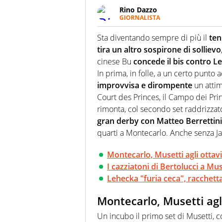
Rino Dazzo
GIORNALISTA
Se mai ci fosse modo di traslare
farebbe parte. Non si perde un
Sta diventando sempre di più il
ten
curve
tira un altro sospirone di sollievo
cinese Bu
concede il bis contro L
In prima, in folle, a un certo punto a
improvvisa e dirompente
un attim
Court des Princes, il Campo dei Princ
rimonta, col secondo set raddrizzat
gran derby con Matteo Berrettini
quarti a Montecarlo. Anche senza Ja
Montecarlo, Musetti agli ottav
I cazziatoni di Bertolucci a M
Lehecka "furia ceca", racchetta
Montecarlo, Musetti agl
Un incubo il primo set di Musetti, c