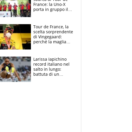
France: la Uno-X
porta in gruppo il
rito della Norvegia
di Haaland e
compagni
Tour de France, la
scelta sorprendente
di Vingegaard:
perché la maglia
gialla indossa la
mascherina, il
rischio da evitare
Larissa Iapichino
record italiano nel
salto in lungo:
battuta di un
centimetro mamma
Fiona May