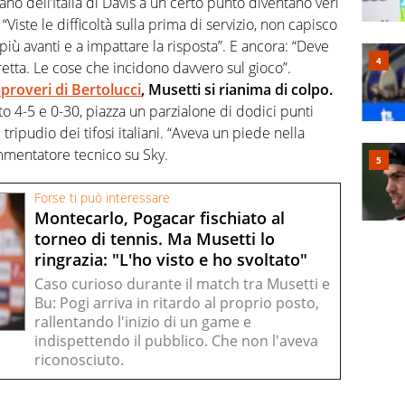
itano dell’Italia di Davis a un certo punto diventano veri
. “Viste le difficoltà sulla prima di servizio, non capisco
iù avanti e a impattare la risposta”. E ancora: “Deve
fretta. Le cose che incidono davvero sul gioco”.
proveri di Bertolucci
,
Musetti si rianima di colpo.
to 4-5 e 0-30, piazza un parzialone di dodici punti
l tripudio dei tifosi italiani. “Aveva un piede nella
ommentatore tecnico su Sky.
Forse ti può interessare
Montecarlo, Pogacar fischiato al
torneo di tennis. Ma Musetti lo
ringrazia: "L'ho visto e ho svoltato"
Caso curioso durante il match tra Musetti e
Bu: Pogi arriva in ritardo al proprio posto,
rallentando l'inizio di un game e
indispettendo il pubblico. Che non l'aveva
riconosciuto.