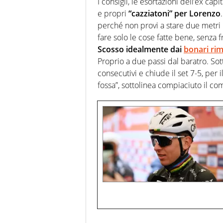
I consigli, le esortazioni dell’ex cap
e propri
“cazziatoni” per Lorenzo
perché non provi a stare due metri p
fare solo le cose fatte bene, senza 
Scosso idealmente dai
bonari rim
Proprio a due passi dal baratro. Sot
consecutivi e chiude il set 7-5, per i
fossa”, sottolinea compiaciuto il c