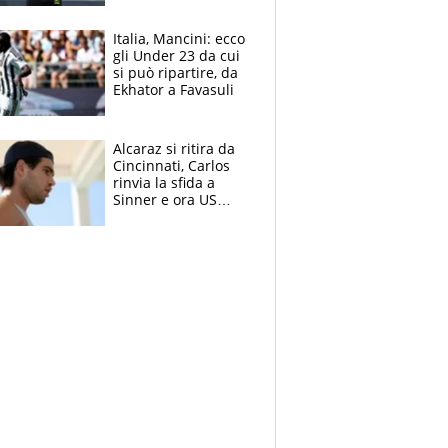
nero per gli arbitri
Italia, Mancini: ecco
gli Under 23 da cui
si può ripartire, da
Ekhator a Favasuli
Alcaraz si ritira da
Cincinnati, Carlos
rinvia la sfida a
Sinner e ora US
Open di nuovo a
rischio