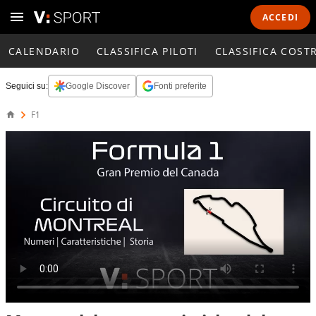
ACCEDI
CALENDARIO
CLASSIFICA PILOTI
CLASSIFICA COST
Seguici su:
Google Discover
Fonti preferite
F1