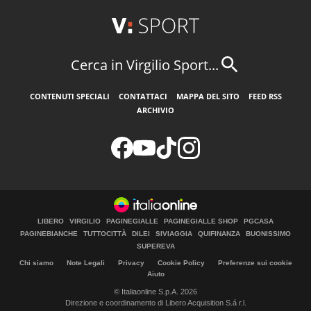
Cerca in Virgilio Sport...
CONTENUTI SPECIALI
CONTATTACI
MAPPA DEL SITO
FEED RSS
ARCHIVIO
LIBERO
VIRGILIO
PAGINEGIALLE
PAGINEGIALLE SHOP
PGCASA
PAGINEBIANCHE
TUTTOCITTÀ
DILEI
SIVIAGGIA
QUIFINANZA
BUONISSIMO
SUPEREVA
Chi siamo
Note Legali
Privacy
Cookie Policy
Preferenze sui cookie
Aiuto
© Italiaonline S.p.A. 2026
Direzione e coordinamento di Libero Acquisition S.á r.l.