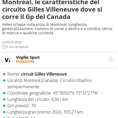
Montreal, le caratteristiche del
circuito Gilles Villeneuve dove si
corre il Gp del Canada
Video scheda sulla pista di Montreal: lunghezza,
geolocalizzazione, numero di curve a destra e a sinistra, senso
di marcia e qualche curiosità
22/05/26 09:00
1 min di lettura
Virgilio Sport
REDAZIONE
Da oltre 20 anni informa in modo obiettivo e
appassionato su tutto il mondo dello sport. Calcio,
Nome:
circuit Gilles Villeneuve
calciomercato, F1, Motomondiale ma anche tennis,
Località: Montreal (Canada). Circuito cittadino
volley, basket: su Virgilio Sport i tifosi e gli appassionati
sanno che troveranno sempre copertura completa e
semipermanente
zero faziosità. La squadra di Virgilio Sport è formata da
Coordinate geografiche: 45°30′02″N 73°31′21″W
giornalisti ed esperti di sport abili sia nel gioco di
Lunghezza del circuito: 4,361 km
rimessa quando intercettano le notizie e le rilanciano
Giri previsti: 70
verso la rete, sia nella costruzione dal basso quando
creano contenuti 100% originali ed esclusivi.
Lunghezza gran premio 2026: 305,27 km