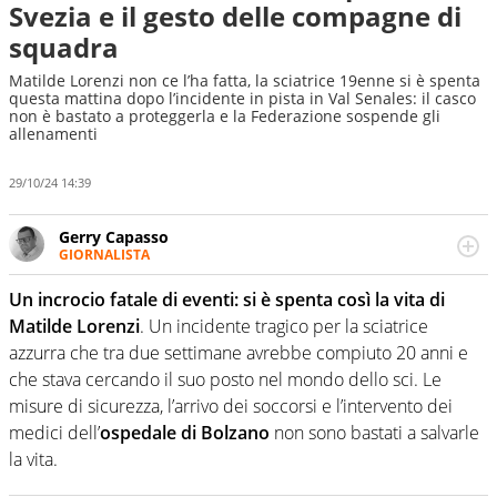
Svezia e il gesto delle compagne di
squadra
Matilde Lorenzi non ce l’ha fatta, la sciatrice 19enne si è spenta
questa mattina dopo l’incidente in pista in Val Senales: il casco
non è bastato a proteggerla e la Federazione sospende gli
allenamenti
29/10/24 14:39
Gerry Capasso
GIORNALISTA
Per lui gli sport americani non hanno segreti: basket,
football, baseball e la capacità innata di trovare la notizia
Un incrocio fatale di eventi: si è spenta così la vita di
dove altri non vedono granché
Matilde Lorenzi
. Un incidente tragico per la sciatrice
azzurra che tra due settimane avrebbe compiuto 20 anni e
che stava cercando il suo posto nel mondo dello sci. Le
misure di sicurezza, l’arrivo dei soccorsi e l’intervento dei
medici dell’
ospedale di Bolzano
non sono bastati a salvarle
la vita.