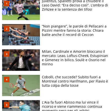
Juventus, Spalletti prova a chiudere il
caso David: “Era deciso così”. L’ombra di
Zirkzee e la sentenza dei tifosi
“Non piangere”, le parole di Pellacani a
Pizzini mentre fanno la storia: Chiara
batte anche il record di Ceccon
Milan, Cardinale e Amorim bloccano il
mercato: Leao, Loftus-Cheek, Estupinian
e Gimenez in bilico, Soulè e Osorio nel
mirino
Cobolli, che succede? Subito fuori a
Montreal contro Hanfmann, per Flavio è
tutta colpa della tosse
L'Aia fa fuori Abisso ma lui vince il
ricorso e viene riammesso: continua
momento nero per gli arbitri