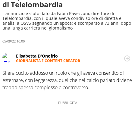
di Telelombardia
L'annuncio è stato dato da Fabio Ravezzani, direttore di
Telelombardia, con il quale aveva condiviso ore di diretta e
analisi a QSVS segnando un'epoca: è scomparso a 73 anni dopo
una lunga carriera nel giornalismo
05/09/22 10:00
Elisabetta D'Onofrio
GIORNALISTA E CONTENT CREATOR
Giornalista professionista dal 2007, scrive per curiosità
personale e necessità: soprattutto di calcio, di sport e dei
Si era cucito addosso un ruolo che gli aveva consentito di
suoi protagonisti, concedendosi innocenti evasioni
esternare, con leggerezza, quel che nel calcio parlato diviene
nell'ambito della creazione di format. Un tempo ala
troppo spesso complesso e controverso.
destra, oggi si sente a suo agio nel ruolo di libero. Cura
una classifica riservata dei migliori 5 calciatori di sempre.