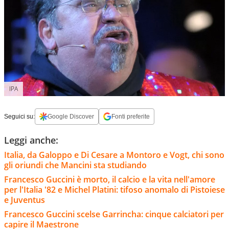
IPA
Seguici su:
Google Discover
Fonti preferite
Leggi anche:
Italia, da Galoppo e Di Cesare a Montoro e Vogt, chi sono
gli oriundi che Mancini sta studiando
Francesco Guccini è morto, il calcio e la vita nell'amore
per l'Italia '82 e Michel Platini: tifoso anomalo di Pistoiese
e Juventus
Francesco Guccini scelse Garrincha: cinque calciatori per
capire il Maestrone