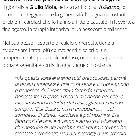
Il giornalista
Giulio Mola
, nel suo articolo su
Il Giorno
, lo
ricorda tratteggiandone la generosità, l’allegria nonostante i
problemi cardiaci che lo hanno afflitto e causato il ricovero, a
fine agosto, in terapia intensiva in un nosocomio milanese.
Nel suo pezzo, l’esperto di calcio e mercato, tiene a
evidenziare i tratti più coinvolgenti e solari di un
temperamento passionale, intenso, un uomo capace di
donare serenità e sorrisi in qualunque circostanza.
“Ma questa volta eravamo tutti preoccupati, perché
la terapia intensiva è una cosa seria e il cuore buono
e generoso di Cesare stava facendo i capricci,
nonostante i bypass. I medici ma anche noi che lo
incontravamo in studio, del resto, glielo dicevamo
sempre: “Dai Cesare, non ti arrabbiare…”. Lui
sorrideva. Si zittiva. Ascoltava e poi ripartiva. Era
fatto così Cesare, e quando è arrivato il whatsapp
che nessuno di noi avrebbe mai voluto ricevere, ho
stentato a crederci”, uno dei passaggi di un articolo