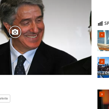
SP
eferite