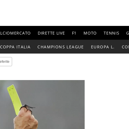
ALCIOMERCATO
DIRETTE LIVE
F1
MOTO
TENNIS
G
COPPA ITALIA
CHAMPIONS LEAGUE
EUROPA L.
CO
eferite