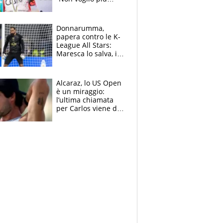
gareggiare”. Visita
decisiva per
Brignone
Donnarumma,
papera contro le K-
League All Stars:
Maresca lo salva, i
tifosi del City lo
attaccano
Alcaraz, lo US Open
è un miraggio:
l’ultima chiamata
per Carlos viene da
New York e
potrebbe
coinvolgere Serena
Williams