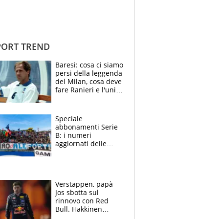
ORT TREND
Baresi: cosa ci siamo
persi della leggenda
del Milan, cosa deve
fare Ranieri e l'unico
neo di una carriera
immacolata
Speciale
abbonamenti Serie
B: i numeri
aggiornati delle
venti squadre
cadette
Verstappen, papà
Jos sbotta sul
rinnovo con Red
Bull. Hakkinen
avverte McLaren: