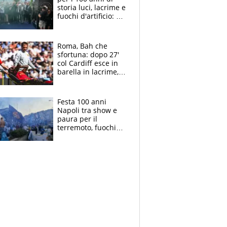
storia luci, lacrime e
fuochi d'artificio: De
Laurentiis salta al
coro anti-Juve
Roma, Bah che
sfortuna: dopo 27'
col Cardiff esce in
barella in lacrime,
Dybala rigore da
schiaffi, i giallorossi
prendono 3 gol in
Festa 100 anni
45'
Napoli tra show e
paura per il
terremoto, fuochi
d'artificio e
polemiche: andava
fermato