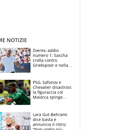
ME NOTIZIE
Zverev, addio
numero 1: Sascha
crolla contro
Griekspoor e nella
sfida a due con
Sinner si conferma
terzo. Quanti malori
PSG, Safonov e
a Montreal
Chevalier disastrosi:
la figuraccia col
Maiorca spinge
Suzuki da Luis
Enrique, Juve a
rischio beffa
Lara Gut-Behrami
dice basta e
annuncia il ritiro:
“Non voglio più