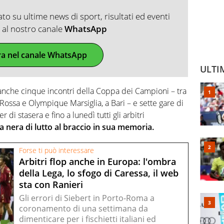
o su ultime news di sport, risultati ed eventi
ti al nostro canale
WhatsApp
ra nel canale WhatsApp
ULTI
anche cinque incontri della Coppa dei Campioni – tra
a Rossa e Olympique Marsiglia, a Bari – e sette gare di
di stasera e fino a lunedì tutti gli arbitri
ia nera di lutto al braccio in sua memoria.
Forse ti può interessare
Arbitri flop anche in Europa: l'ombra
della Lega, lo sfogo di Caressa, il web
sta con Ranieri
Gli errori di Siebert in Porto-Roma a
coronamento di una settimana da
dimenticare per i fischietti italiani ed