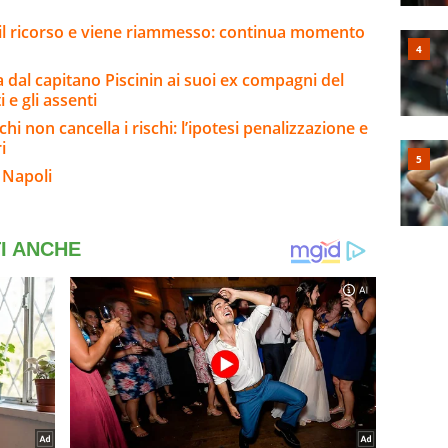
e il ricorso e viene riammesso: continua momento
a dal capitano Piscinin ai suoi ex compagni del
i e gli assenti
chi non cancella i rischi: l’ipotesi penalizzazione e
i
 Napoli