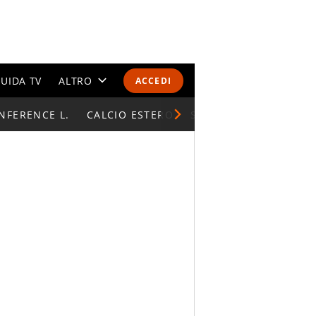
UIDA TV
ALTRO
ACCEDI
NFERENCE L.
CALENDARI E CLASSIFICHE
CALCIO ESTERO
SUPERCOPPA ITALIAN
ALTRI SPORT
MONDIALI 2026
OLIMPIADI
GOSSIP
LIFESTYLE