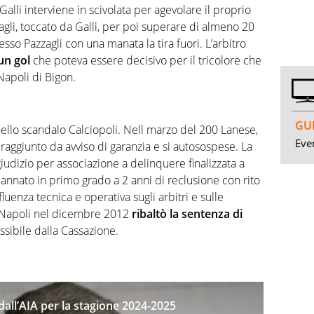
alli interviene in scivolata per agevolare il proprio
zagli, toccato da Galli, per poi superare di almeno 20
tesso Pazzagli con una manata la tira fuori. L’arbitro
un gol
che poteva essere decisivo per il tricolore che
 Napoli di Bigon.
GUI
ello scandalo Calciopoli. Nell marzo del 200 Lanese,
Even
 raggiunto da avviso di garanzia e si autosospese. La
giudizio per associazione a delinquere finalizzata a
nnato in primo grado a 2 anni di reclusione con rito
luenza tecnica e operativa sugli arbitri e sulle
i Napoli nel dicembre 2012
ribaltò la sentenza di
sibile dalla Cassazione.
i dall’AIA per la stagione 2024-2025