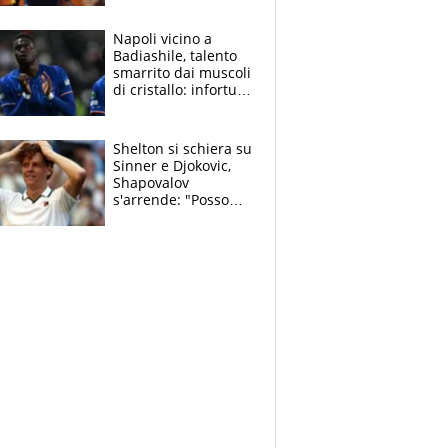
“Prendere Max
sarebbe un rischio”
Napoli vicino a
Badiashile, talento
smarrito dai muscoli
di cristallo: infortuni
a raffica negli ultimi
3 anni
Shelton si schiera su
Sinner e Djokovic,
Shapovalov
s'arrende: "Posso
battere tutti tranne
Jannik e Alcaraz"