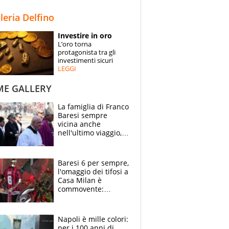
STORIE
lleria Delfino
SPECIALI
Investire in oro
L’oro torna
ESPERTI
protagonista tra gli
investimenti sicuri
LEGGI
CONTATTI
ME GALLERY
La famiglia di Franco
Baresi sempre
vicina anche
nell'ultimo viaggio,
la moglie Maura, i
figli e i suoi cari
circondati
Baresi 6 per sempre,
dall'affetto dei tifosi
l'omaggio dei tifosi a
Casa Milan è
commovente:
maglie, bandiere,
sciarpe, lacrime e
bigliettini
Napoli è mille colori:
per i 100 anni di