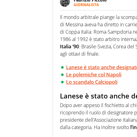
GIORNALISTA
Nella sua carriera ha seguito 
agenzie e testate. Esperienza
Il mondo arbitrale piange la scompar
prevalentemente di calcio
di Messina aveva ha diretto in carrier
di Coppa Italia: Roma-Sampdoria n
1986 al 1992 è stato arbitro intern
Italia ‘90
: Brasile-Svezia, Corea de
agli ottavi di finale.
Lanese è stato anche designat
Le polemiche col Napoli
Lo scandalo Calciopoli
Lanese è stato anche d
Dopo aver appeso il fischietto al c
ricoprendo il ruolo di designatore p
presidente dell’Associazione Italian
dalla categoria. Ha inoltre svolto
l’i