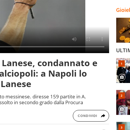
Gioie
ULTI
o Lanese, condannato e
alciopoli: a Napoli lo
iLanese
etto messinese. diresse 159 partite in A.
assolto in secondo grado dalla Procura
CONDIVIDI