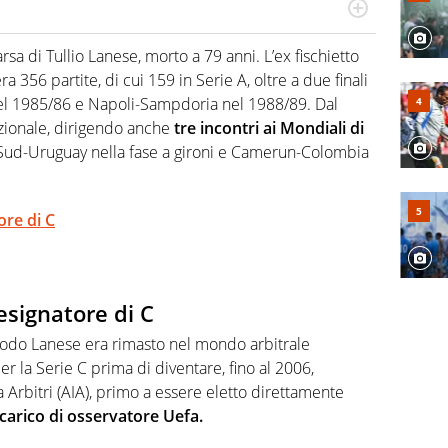
numerose manifestazioni sportive e collaborato con
, competenza, conoscenza e memoria storica. Si occupa
sa di Tullio Lanese, morto a 79 anni. L’ex fischietto
a 356 partite, di cui 159 in Serie A, oltre a due finali
el 1985/86 e Napoli-Sampdoria nel 1988/89. Dal
azionale, dirigendo anche
tre incontri ai Mondiali di
l Sud-Uruguay nella fase a gironi e Camerun-Colombia
ore di C
esignatore di C
hiodo Lanese era rimasto nel mondo arbitrale
er la Serie C prima di diventare, fino al 2006,
a Arbitri (AIA), primo a essere eletto direttamente
ncarico di osservatore Uefa.