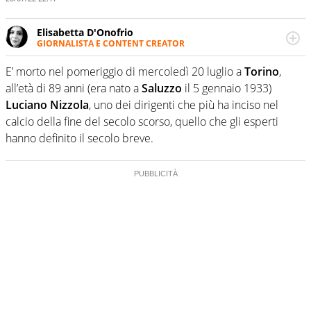
Elisabetta D'Onofrio
GIORNALISTA E CONTENT CREATOR
Giornalista professionista dal 2007, scrive per curiosità
personale e necessità: soprattutto di calcio, di sport e dei
E’ morto nel pomeriggio di mercoledì 20 luglio a
Torino
,
suoi protagonisti, concedendosi innocenti evasioni
all’età di 89 anni (era nato a
Saluzzo
il 5 gennaio 1933)
nell'ambito della creazione di format. Un tempo ala
Luciano Nizzola
, uno dei dirigenti che più ha inciso nel
destra, oggi si sente a suo agio nel ruolo di libero. Cura
calcio della fine del secolo scorso, quello che gli esperti
una classifica riservata dei migliori 5 calciatori di sempre.
hanno definito il secolo breve.