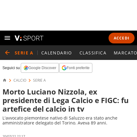
ACCEDI
SERIE A
CALENDARIO
CLASSIFICA
MARCATO
Seguici su:
Google Discover
Fonti preferite
CALCIO
SERIE A
Morto Luciano Nizzola, ex
presidente di Lega Calcio e FIGC: fu
artefice del calcio in tv
L'avvocato piemontese nativo di Saluzzo era stato anche
amministratore delegato del Torino. Aveva 89 anni.
20/07/22 22:17