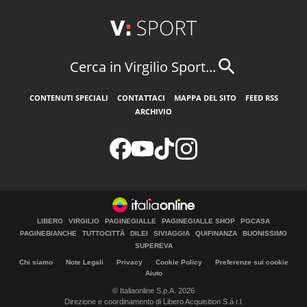
Cerca in Virgilio Sport...
CONTENUTI SPECIALI
CONTATTACI
MAPPA DEL SITO
FEED RSS
ARCHIVIO
LIBERO
VIRGILIO
PAGINEGIALLE
PAGINEGIALLE SHOP
PGCASA
PAGINEBIANCHE
TUTTOCITTÀ
DILEI
SIVIAGGIA
QUIFINANZA
BUONISSIMO
SUPEREVA
Chi siamo
Note Legali
Privacy
Cookie Policy
Preferenze sui cookie
Aiuto
© Italiaonline S.p.A. 2026
Direzione e coordinamento di Libero Acquisition S.á r.l.