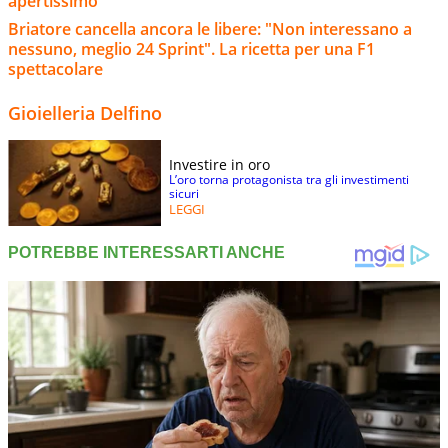
apertissimo
Briatore cancella ancora le libere: "Non interessano a
nessuno, meglio 24 Sprint". La ricetta per una F1
spettacolare
Gioielleria Delfino
Investire in oro
L’oro torna protagonista tra gli investimenti
sicuri
LEGGI