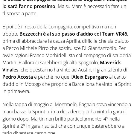
lo sarà l’anno prossimo
. Ma su Marc è necessario fare un
discorso a parte.
E poi c’è il resto della compagnia, competitivo ma non
troppo.
Bezzecchi è al suo passo d’addio col Team VR46
,
prima di abbracciare la causa Aprilia, difficile che sia d’aiuto
a Pecco Michele Pirro che sostituisce Di Giannantonio. Per
ovvie ragioni Franco Morbidelli sta col compagno di scuderia
Martin. E allora ci sarebbero gli altri spagnolo,
Maverick
Vinales
, che quest’anno ha vinto ad Austin, il gran talento di
Pedro Acosta
e perchè no quell’
Aleix Espargaro
al canto
d’addio in Motogp che proprio a Barcellona ha vinto la Sprint
in primavera.
Nella tappa di maggio al Montmelò, Bagnaia stava vincendo a
mani basse la Sprint prima di cadere, poi ha vinto la gara il
giorno dopo. Martin non brillò particolarmente, 4° nella
Sprint e 2° in gara risultati che comunque basterebbero a
farlo diventare campione.