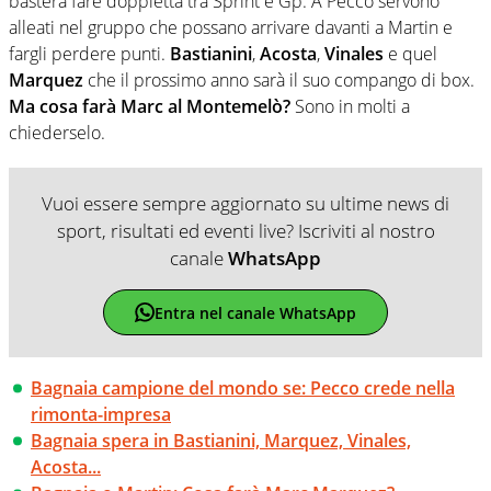
basterà fare doppietta tra Sprint e Gp. A Pecco servono
alleati nel gruppo che possano arrivare davanti a Martin e
fargli perdere punti.
Bastianini
,
Acosta
,
Vinales
e quel
Marquez
che il prossimo anno sarà il suo compango di box.
Ma cosa farà Marc al Montemelò?
Sono in molti a
chiederselo.
Vuoi essere sempre aggiornato su ultime news di
sport, risultati ed eventi live? Iscriviti al nostro
canale
WhatsApp
Entra nel canale WhatsApp
Bagnaia campione del mondo se: Pecco crede nella
rimonta-impresa
Bagnaia spera in Bastianini, Marquez, Vinales,
Acosta...