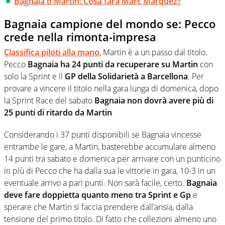
Bagnaia o Martin: Cosa farà Marc Marquez?
Bagnaia campione del mondo se: Pecco
crede nella rimonta-impresa
Classifica piloti alla mano
, Martin è a un passo dal titolo.
Pecco
Bagnaia ha 24 punti da recuperare su Martin
con
solo la Sprint e il
GP della Solidarietà a Barcellona
. Per
provare a vincere il titolo nella gara lunga di domenica, dopo
la Sprint Race del sabato
Bagnaia non dovrà avere più di
25 punti di ritardo da Martin
Considerando i 37 punti disponibili se Bagnaia vincesse
entrambe le gare, a Martin, basterebbe accumulare almeno
14 punti tra sabato e domenica per arrivare con un punticino
in più di Pecco che ha dalla sua le vittorie in gara, 10-3 in un
eventuale arrivo a pari punti. Non sarà facile, certo.
Bagnaia
deve fare doppietta quanto meno tra Sprint e Gp
e
sperare che Martin si faccia prendere dall’ansia, dalla
tensione del primo titolo. Di fatto che collezioni almeno uno