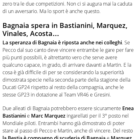
zero tra le due competizioni. Non ci si augura mai la caduta
di un avversario. Ma lo sport è anche questo.
Bagnaia spera in Bastianini, Marquez,
Vinales, Acosta…
La speranza di Bagnaia è riposta anche nei colleghi
. Se
Pecco dal suo canto deve vincere entrambe le gare per fare
più punti possibili, è altrettanto vero che serve avere
qualcuno capace, in grado, di arrivare davanti a Martin. E la
cosa è già difficile di per se considerando la superiorità
dimostrata specie nella seconda parte della stagione della
Ducati GP24 rispetto al resto della compagnia, anche le
stesse GP23 in dotazione al Team VR46 e Gresini.
Due alleati di Bagnaia potrebbero essere sicuramente
Enea
Bastianini
e
Marc Marquez
ingarellati per il 3° posto nel
Mondiale piloti. Entrambi hanno già dimostrato di poter
stare al passo di Pecco e Martin, anche di vincere. Del resto
la Bestia è compagno di scuderia di Bagnaia
e
Marquez