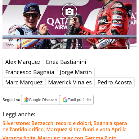
Ansa
Alex Marquez
Enea Bastianini
Francesco Bagnaia
Jorge Martin
Marc Marquez
Maverick Vinales
Pedro Acosta
Seguici su:
Google Discover
Fonti preferite
Leggi anche:
Silverstone: Bezzecchi record e dolori, Bagnaia spera
nell'antidolorifico, Marquez si tira fuori e vota Aprilia
Vacanze finite, Marquez: relax con Gemma Pinto,