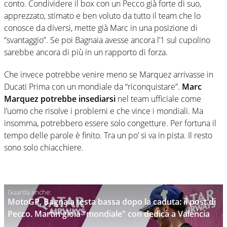
conto. Condividere il box con un Pecco già forte di suo,
apprezzato, stimato e ben voluto da tutto il team che lo
conosce da diversi, mette già Marc in una posizione di
“svantaggio”. Se poi Bagnaia avesse ancora l’1 sul cupolino
sarebbe ancora di più in un rapporto di forza.
Che invece potrebbe venire meno se Marquez arrivasse in
Ducati Prima con un mondiale da “riconquistare”.
Marc
Marquez potrebbe insediarsi
nel team ufficiale come
l’uomo che risolve i problemi e che vince i mondiali. Ma
insomma, potrebbero essere solo congetture. Per fortuna il
tempo delle parole è finito. Tra un po’ si va in pista. Il resto
sono solo chiacchiere.
MotoGP, Bagnaia testa bassa dopo la caduta: il post di
Pecco. Martin gioia "mondiale" con dedica a Valencia