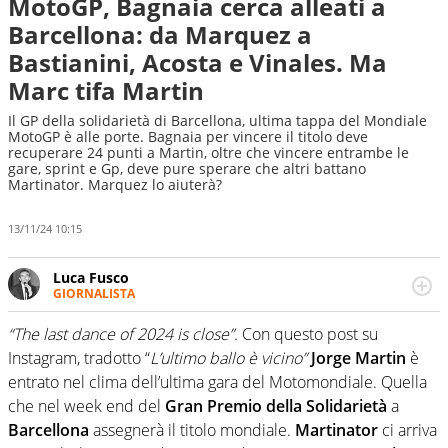
MotoGP, Bagnaia cerca alleati a
Barcellona: da Marquez a
Bastianini, Acosta e Vinales. Ma
Marc tifa Martin
Il GP della solidarietà di Barcellona, ultima tappa del Mondiale
MotoGP è alle porte. Bagnaia per vincere il titolo deve
recuperare 24 punti a Martin, oltre che vincere entrambe le
gare, sprint e Gp, deve pure sperare che altri battano
Martinator. Marquez lo aiuterà?
13/11/24 10:15
Luca Fusco
GIORNALISTA
Giornalista multimediale. Quando si accendono i motori,
lui sgasa, impenna, derapa. E spesso e volentieri finisce
“The last dance of 2024 is close”.
Con questo post su
sul podio
Instagram, tradotto “
L’ultimo ballo è vicino”
Jorge Martin
è
entrato nel clima dell’ultima gara del Motomondiale. Quella
che nel week end del
Gran Premio della Solidarietà
a
Barcellona
assegnerà il titolo mondiale.
Martinator
ci arriva