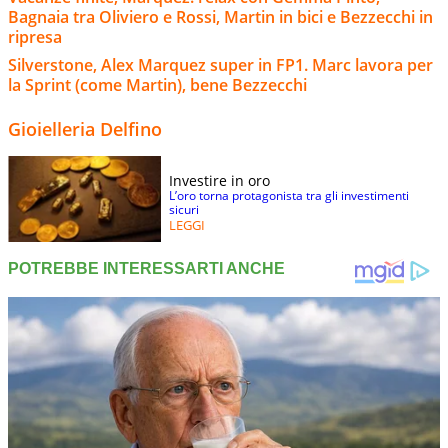
Bagnaia tra Oliviero e Rossi, Martin in bici e Bezzecchi in
ripresa
Silverstone, Alex Marquez super in FP1. Marc lavora per
la Sprint (come Martin), bene Bezzecchi
Gioielleria Delfino
Investire in oro
L’oro torna protagonista tra gli investimenti
sicuri
LEGGI