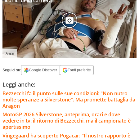
iconici della carriera
Ansa
Seguici su:
Google Discover
Fonti preferite
Leggi anche:
Bezzecchi fa il punto sulle sue condizioni: "Non nutro
molte speranze a Silverstone". Ma promette battaglia da
Aragon
MotoGP 2026 Silverstone, anteprima, orari e dove
vedere in tv: il ritorno di Bezzecchi, ma il campionato è
apertissimo
Vingegaard ha scoperto Pogacar: "Il nostro rapporto è