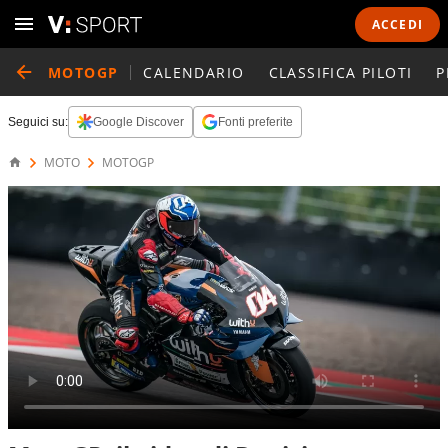
ACCEDI
MOTOGP
CALENDARIO
CLASSIFICA PILOTI
P
Seguici su:
Google Discover
Fonti preferite
MOTO
MOTOGP