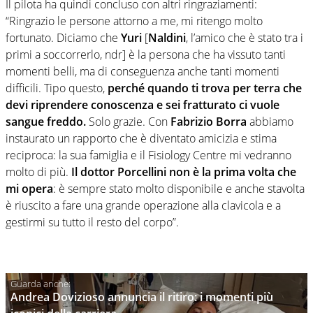
Il pilota ha quindi concluso con altri ringraziamenti:
“Ringrazio le persone attorno a me, mi ritengo molto
fortunato. Diciamo che
Yuri
[
Naldini
, l’amico che è stato tra i
primi a soccorrerlo, ndr] è la persona che ha vissuto tanti
momenti belli, ma di conseguenza anche tanti momenti
difficili. Tipo questo,
perché quando ti trova per terra che
devi riprendere conoscenza e sei fratturato ci vuole
sangue freddo.
Solo grazie. Con
Fabrizio Borra
abbiamo
instaurato un rapporto che è diventato amicizia e stima
reciproca: la sua famiglia e il Fisiology Centre mi vedranno
molto di più.
Il dottor Porcellini non è la prima volta che
mi opera
: è sempre stato molto disponibile e anche stavolta
è riuscito a fare una grande operazione alla clavicola e a
gestirmi su tutto il resto del corpo”.
Andrea Dovizioso annuncia il ritiro: i momenti più