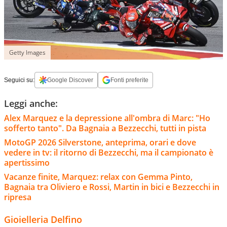
Getty Images
Seguici su:
Google Discover
Fonti preferite
Leggi anche:
Alex Marquez e la depressione all'ombra di Marc: "Ho
sofferto tanto". Da Bagnaia a Bezzecchi, tutti in pista
MotoGP 2026 Silverstone, anteprima, orari e dove
vedere in tv: il ritorno di Bezzecchi, ma il campionato è
apertissimo
Vacanze finite, Marquez: relax con Gemma Pinto,
Bagnaia tra Oliviero e Rossi, Martin in bici e Bezzecchi in
ripresa
Gioielleria Delfino