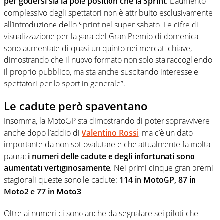
per godersi sia la pole position che la Sprint
. L’aumento
complessivo degli spettatori non è attribuito esclusivamente
all’introduzione dello Sprint nel super sabato. Le cifre di
visualizzazione per la gara del Gran Premio di domenica
sono aumentate di quasi un quinto nei mercati chiave,
dimostrando che il nuovo formato non solo sta raccogliendo
il proprio pubblico, ma sta anche suscitando interesse e
spettatori per lo sport in generale”.
Le cadute però spaventano
Insomma, la MotoGP sta dimostrando di poter sopravvivere
anche dopo l’addio di
Valentino Rossi
, ma c’è un dato
importante da non sottovalutare e che attualmente fa molta
paura:
i numeri delle cadute e degli infortunati sono
aumentati vertiginosamente
. Nei primi cinque gran premi
stagionali queste sono le cadute:
114 in MotoGP, 87 in
Moto2 e 77 in Moto3
.
Oltre ai numeri ci sono anche da segnalare sei piloti che