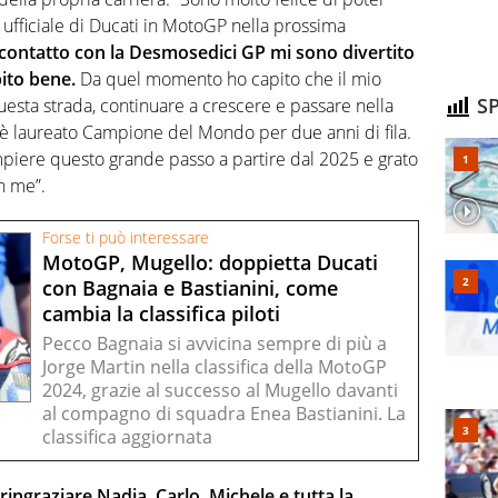
a ufficiale di Ducati in MotoGP nella prossima
contatto con la Desmosedici GP mi sono divertito
ito bene.
Da quel momento ho capito che il mio
SP
uesta strada, continuare a crescere e passare nella
è laureato Campione del Mondo per due anni di fila.
piere questo grande passo a partire dal 2025 e grato
in me”.
Forse ti può interessare
MotoGP, Mugello: doppietta Ducati
con Bagnaia e Bastianini, come
cambia la classifica piloti
Pecco Bagnaia si avvicina sempre di più a
Jorge Martin nella classifica della MotoGP
2024, grazie al successo al Mugello davanti
al compagno di squadra Enea Bastianini. La
classifica aggiornata
ringraziare Nadia, Carlo, Michele e tutta la