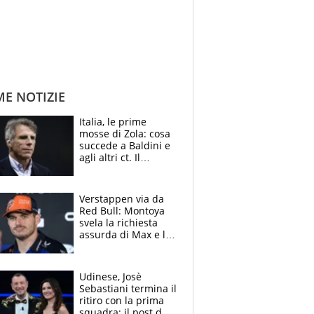
ME NOTIZIE
Italia, le prime
mosse di Zola: cosa
succede a Baldini e
agli altri ct. Il
Borussia tenta un
altro sgarbo agli
azzurri
Verstappen via da
Red Bull: Montoya
svela la richiesta
assurda di Max e lo
avverte: “Sicuro
Mercedes e
McLaren siano
Udinese, Josè
meglio?”
Sebastiani termina il
ritiro con la prima
squadra: il post del