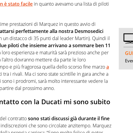
n è stato facile
in quanto avevamo una lista di piloti
ttime prestazioni di Marquez in questo avvio di
dattarsi perfettamente alla nostra Desmosedici
 con un distacco di 35 punti dal leader Martin). Quindi il
ue piloti che insieme arrivano a sommare ben 11
a loro esperienza e maturità sarà prezioso anche per
GUI
ra l’altro dovranno mettere da parte le loro
Even
tempo e più fragorosa quella dello scorso fine marzo
a
 tra i rivali. Ma ci sono state scintille in gara anche a
 sono i prodromi, sarà molto interessante vedere la
partire dal prossimo anno.
tatto con la Ducati mi sono subito
del contratto
sono stati discussi già durante il fine
le indiscrezioni che sono circolate anzitempo. Marquez
della propria carriera: “Sono molto felice di poter