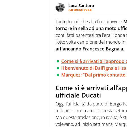
Luca Santoro
GIORNALISTA
Esperto di Motorsport ma, più i
anche senza il Motor. Dà il meg
Tanto tuonò che alla fine piovve e
M
quattro ruote
tornare in sella ad una moto uffic
conti fatti parentesi tra l’era Honda 
l’otto volte campione del mondo i
affiancando Francesco Bagnaia.
Come si è arrivati all'approdo 
Il benvenuto di Dall'Igna e il s
Marquez: "Dal primo contatto 
Come si è arrivati all’
ufficiale Ducati
Oggi l’ufficialità da parte di Borgo 
tellurici di mercato di questa setti
Ma questa traslazione, in realtà, è s
volevano, ad inizio settimana, Marque