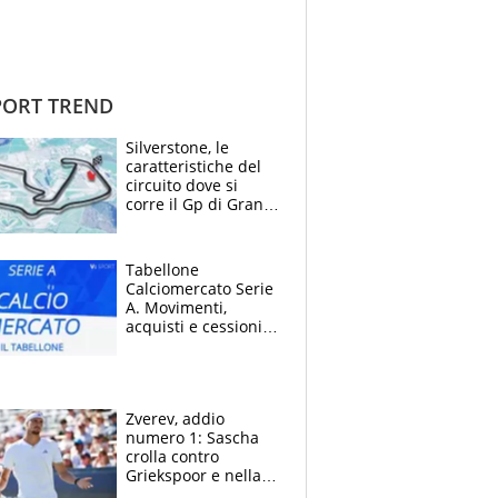
ORT TREND
Silverstone, le
caratteristiche del
circuito dove si
corre il Gp di Gran
Bretagna del
Motomondiale
Tabellone
Calciomercato Serie
A. Movimenti,
acquisti e cessioni:
estate 2026-27
Zverev, addio
numero 1: Sascha
crolla contro
Griekspoor e nella
sfida a due con