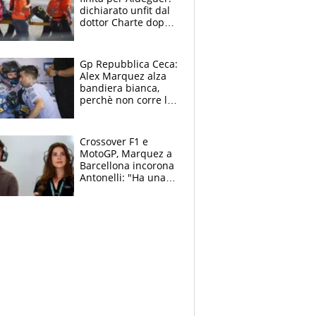
dichiarato unfit dal
dottor Charte dopo
la brutta caduta di
venerdì
Gp Repubblica Ceca:
Alex Marquez alza
bandiera bianca,
perchè non corre la
Sprint e la gara di
Brno
Crossover F1 e
MotoGP, Marquez a
Barcellona incorona
Antonelli: "Ha una
grinta diversa"