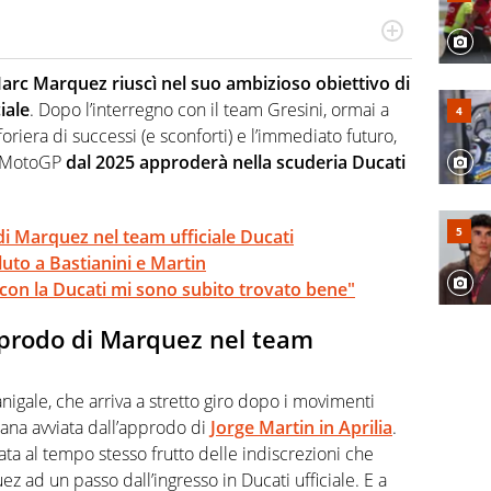
n generale, appassionato di tutto ciò che sia Sport,
lio di sé quando la strada fa largo alle due o alle
arc Marquez riuscì nel suo ambizioso obiettivo di
iale
. Dopo l’interregno con il team Gresini, ormai a
foriera di successi (e sconforti) e l’immediato futuro,
n MotoGP
dal 2025 approderà nella scuderia Ducati
di Marquez nel team ufficiale Ducati
aluto a Bastianini e Martin
con la Ducati mi sono subito trovato bene"
approdo di Marquez nel team
Panigale, che arriva a stretto giro dopo i movimenti
mana avviata dall’approdo di
Jorge Martin in Aprilia
.
tata al tempo stesso frutto delle indiscrezioni che
z ad un passo dall’ingresso in Ducati ufficiale. E a