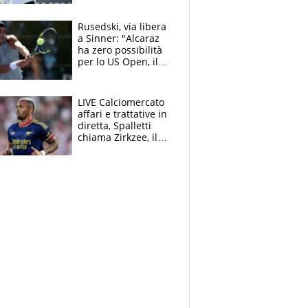
Sinner si conferma
terzo. Quanti malori
Rusedski, via libera
a Montreal
a Sinner: "Alcaraz
ha zero possibilità
per lo US Open, il
2026 forse è gà
finito per lui"
LIVE Calciomercato
affari e trattative in
diretta, Spalletti
chiama Zirkzee, il
Milan valuta il
ritorno di Brahim
Diaz