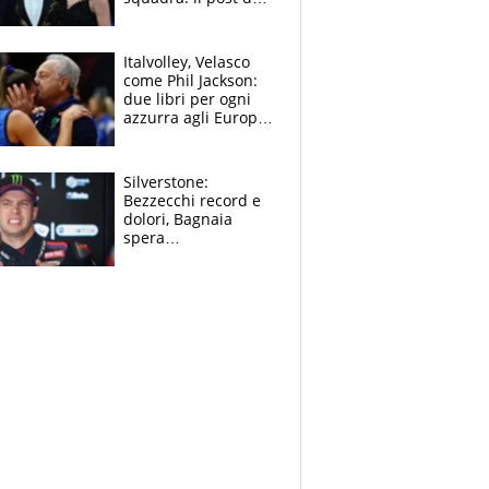
figlio di Amadeus e
Sanremo sullo
sfondo
Italvolley, Velasco
come Phil Jackson:
due libri per ogni
azzurra agli Europei.
Quello per Sylla è
“geniale”
Silverstone:
Bezzecchi record e
dolori, Bagnaia
spera
nell'antidolorifico,
Marquez si tira fuori
e vota Aprilia