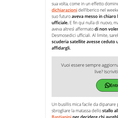
sua volta, come in un effetto domino
dichiarazioni
dell’iberico nel week
suo futuro
aveva messo in chiaro l
ufficiale.
E fin qui nulla di nuovo, 
aveva altresì affermato
di non vole
Desmosedici ufficiali. Al limite, sar
scuderia satellite avesse ceduto 
affidargli.
Vuoi essere sempre aggiornat
live? Iscrivi
Ent
Un busillis mica facile da dipanare 
sbrogliare la matassa dello
stallo a
Bastianini
per decidere chi avreb