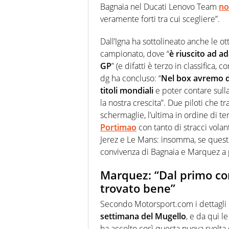
Bagnaia nel Ducati Lenovo Team
no
veramente forti tra cui scegliere”.
Dall’Igna ha sottolineato anche le o
campionato, dove “
è riuscito ad a
GP
” (e difatti è terzo in classifica,
dg ha concluso: “
Nel box avremo d
titoli mondiali
e poter contare sull
la nostra crescita”. Due piloti che t
schermaglie, l’ultima in ordine di 
Portimao
con tanto di stracci volanti
Jerez e Le Mans: insomma, se questi
convivenza di Bagnaia e Marquez a 
Marquez: “Dal primo con
trovato bene”
Secondo Motorsport.com i dettagli 
settimana del Mugello
, e da qui 
ha accolto così questa nuova svolta 