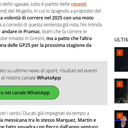
 delle sgasate, tutto è partito delle
recenti
end del Mugello, in cui lo spagnolo a proposito del
a volontà di correre nel 2025 con una moto
ma a corredo di questa sentenza già nota, l’ex Honda
r andare in Pramac
, team che fa correre le
ebbe rimasto in Gresini,
ma a patto che l’altra
ULTI
una delle GP25 per la prossima stagione da
o su ultime news di sport, risultati ed eventi
ti al nostro canale
WhatsApp
ra nel canale WhatsApp
per i vertici Ducati, già impegnati da tempo a
lla messicana tra lo stesso Marquez, Martin e
be fatto squadra con Pecco dall’anno venturo.