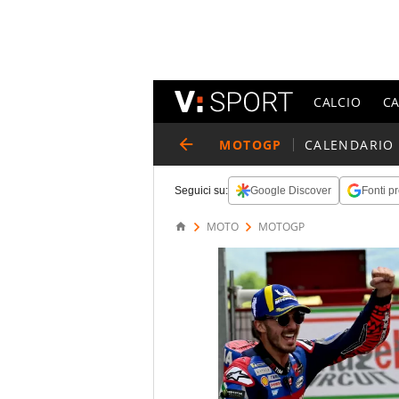
CALCIO
C
MOTOGP
CALENDARIO
Seguici su:
Google Discover
Fonti pr
MOTO
MOTOGP