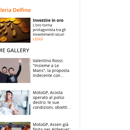
STORIE
lleria Delfino
SPECIALI
Investire in oro
L’oro torna
ESPERTI
protagonista tra gli
investimenti sicuri
LEGGI
CONTATTI
ME GALLERY
Valentino Rossi:
"Insieme a Le
Mans", la proposta
indecente con
Lando Norris al
Festival di
Goodwood
MotoGP, Acosta
operato al polso
destro: le sue
condizioni, obiettivo
Sachsenring
MotoGP, Assen già
finita per Aldeguer: