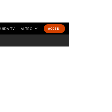
UIDA TV
ALTRO
ACCEDI
CALENDARI E CLASSIFICHE
ALTRI SPORT
MONDIALI 2026
OLIMPIADI
GOSSIP
LIFESTYLE