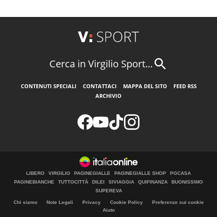
Cerca in Virgilio Sport...
CONTENUTI SPECIALI
CONTATTACI
MAPPA DEL SITO
FEED RSS
ARCHIVIO
LIBERO
VIRGILIO
PAGINEGIALLE
PAGINEGIALLE SHOP
PGCASA
PAGINEBIANCHE
TUTTOCITTÀ
DILEI
SIVIAGGIA
QUIFINANZA
BUONISSIMO
SUPEREVA
Chi siamo
Note Legali
Privacy
Cookie Policy
Preferenze sui cookie
Aiuto