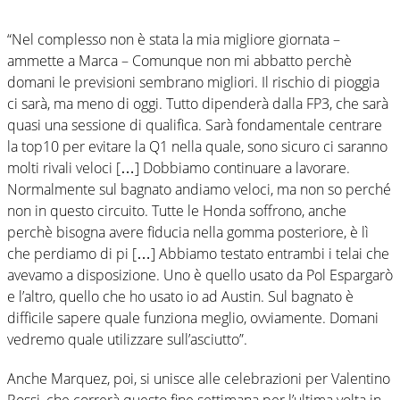
“Nel complesso non è stata la mia migliore giornata –
ammette a Marca – Comunque non mi abbatto perchè
domani le previsioni sembrano migliori. Il rischio di pioggia
ci sarà, ma meno di oggi. Tutto dipenderà dalla FP3, che sarà
quasi una sessione di qualifica. Sarà fondamentale centrare
la top10 per evitare la Q1 nella quale, sono sicuro ci saranno
molti rivali veloci […] Dobbiamo continuare a lavorare.
Normalmente sul bagnato andiamo veloci, ma non so perché
non in questo circuito. Tutte le Honda soffrono, anche
perchè bisogna avere fiducia nella gomma posteriore, è lì
che perdiamo di pi […] Abbiamo testato entrambi i telai che
avevamo a disposizione. Uno è quello usato da Pol Espargarò
e l’altro, quello che ho usato io ad Austin. Sul bagnato è
difficile sapere quale funziona meglio, ovviamente. Domani
vedremo quale utilizzare sull’asciutto”.
Anche Marquez, poi, si unisce alle celebrazioni per Valentino
Rossi, che correrà questo fine settimana per l’ultima volta in