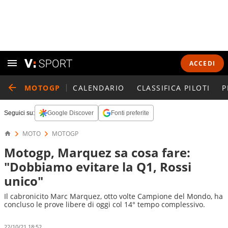
ACCEDI
MOTOGP
CALENDARIO
CLASSIFICA PILOTI
P
Seguici su:
Google Discover
Fonti preferite
MOTO
MOTOGP
Motogp, Marquez sa cosa fare:
"Dobbiamo evitare la Q1, Rossi
unico"
Il cabronicito Marc Marquez, otto volte Campione del Mondo, ha
concluso le prove libere di oggi col 14° tempo complessivo.
22/10/21 18:52