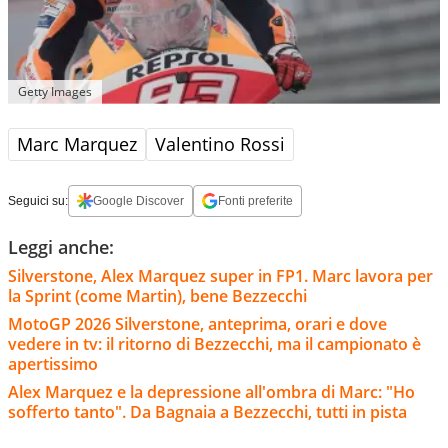
Getty Images
Marc Marquez
Valentino Rossi
Seguici su:
Google Discover
Fonti preferite
Leggi anche:
Silverstone, Alex Marquez super in FP1. Marc lavora per
la Sprint (come Martin), bene Bezzecchi
MotoGP 2026 Silverstone, anteprima, orari e dove
vedere in tv: il ritorno di Bezzecchi, ma il campionato è
apertissimo
Alex Marquez e la depressione all'ombra di Marc: "Ho
sofferto tanto". Da Bagnaia a Bezzecchi, tutti in pista