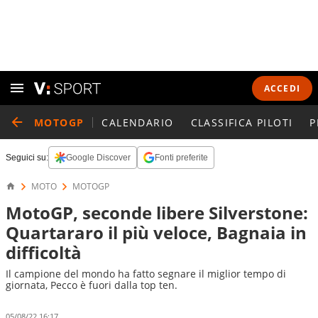
ACCEDI
MOTOGP
CALENDARIO
CLASSIFICA PILOTI
P
Seguici su:
Google Discover
Fonti preferite
MOTO
MOTOGP
MotoGP, seconde libere Silverstone:
Quartararo il più veloce, Bagnaia in
difficoltà
Il campione del mondo ha fatto segnare il miglior tempo di
giornata, Pecco è fuori dalla top ten.
05/08/22 16:17