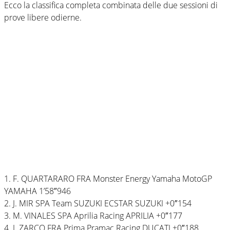
Ecco la classifica completa combinata delle due sessioni di
prove libere odierne.
1. F. QUARTARARO FRA Monster Energy Yamaha MotoGP
YAMAHA 1’58″946
2. J. MIR SPA Team SUZUKI ECSTAR SUZUKI +0″154
3. M. VINALES SPA Aprilia Racing APRILIA +0″177
4. J. ZARCO FRA Prima Pramac Racing DUCATI +0″188