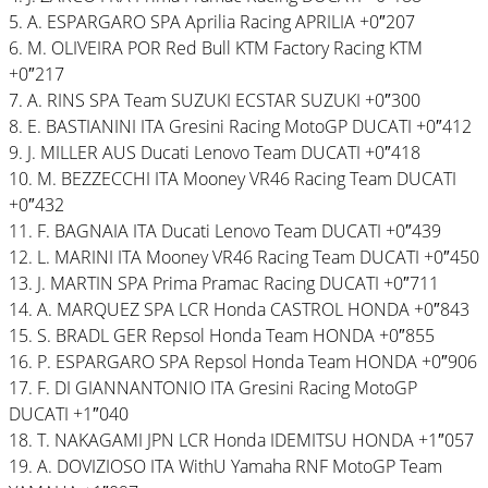
5. A. ESPARGARO SPA Aprilia Racing APRILIA +0″207
6. M. OLIVEIRA POR Red Bull KTM Factory Racing KTM
+0″217
7. A. RINS SPA Team SUZUKI ECSTAR SUZUKI +0″300
8. E. BASTIANINI ITA Gresini Racing MotoGP DUCATI +0″412
9. J. MILLER AUS Ducati Lenovo Team DUCATI +0″418
10. M. BEZZECCHI ITA Mooney VR46 Racing Team DUCATI
+0″432
11. F. BAGNAIA ITA Ducati Lenovo Team DUCATI +0″439
12. L. MARINI ITA Mooney VR46 Racing Team DUCATI +0″450
13. J. MARTIN SPA Prima Pramac Racing DUCATI +0″711
14. A. MARQUEZ SPA LCR Honda CASTROL HONDA +0″843
15. S. BRADL GER Repsol Honda Team HONDA +0″855
16. P. ESPARGARO SPA Repsol Honda Team HONDA +0″906
17. F. DI GIANNANTONIO ITA Gresini Racing MotoGP
DUCATI +1″040
18. T. NAKAGAMI JPN LCR Honda IDEMITSU HONDA +1″057
19. A. DOVIZIOSO ITA WithU Yamaha RNF MotoGP Team