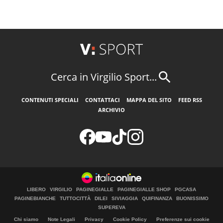
Cerca in Virgilio Sport...
CONTENUTI SPECIALI
CONTATTACI
MAPPA DEL SITO
FEED RSS
ARCHIVIO
LIBERO
VIRGILIO
PAGINEGIALLE
PAGINEGIALLE SHOP
PGCASA
PAGINEBIANCHE
TUTTOCITTÀ
DILEI
SIVIAGGIA
QUIFINANZA
BUONISSIMO
SUPEREVA
Chi siamo
Note Legali
Privacy
Cookie Policy
Preferenze sui cookie