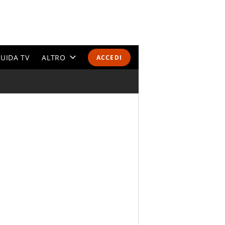
UIDA TV
ALTRO
ACCEDI
CALENDARI E CLASSIFICHE
ALTRI SPORT
MONDIALI 2026
OLIMPIADI
GOSSIP
LIFESTYLE