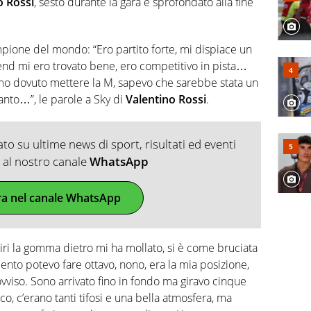
o Rossi
, sesto durante la gara e sprofondato alla fine
pione del mondo: “Ero partito forte, mi dispiace un
end mi ero trovato bene, ero competitivo in pista…
mo dovuto mettere la M, sapevo che sarebbe stata un
anto…”, le parole a Sky di
Valentino Rossi
.
o su ultime news di sport, risultati ed eventi
ti al nostro canale
WhatsApp
ra nel canale WhatsApp
 giri la gomma dietro mi ha mollato, si è come bruciata
ento potevo fare ottavo, nono, era la mia posizione,
vviso. Sono arrivato fino in fondo ma giravo cinque
o, c’erano tanti tifosi e una bella atmosfera, ma