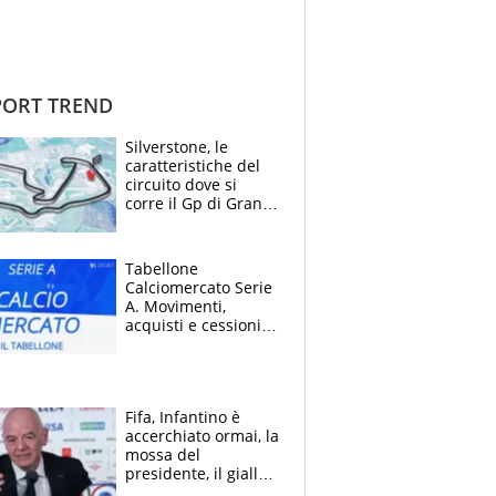
ORT TREND
Silverstone, le
caratteristiche del
circuito dove si
corre il Gp di Gran
Bretagna del
Motomondiale
Tabellone
Calciomercato Serie
A. Movimenti,
acquisti e cessioni:
estate 2026-27
Fifa, Infantino è
accerchiato ormai, la
mossa del
presidente, il giallo
dimissioni e la verità