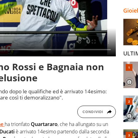
Gioie
ULTI
no Rossi e Bagnaia non
elusione
condo dopo le qualifiche ed è arrivato 14esimo:
re così ti demoralizzano".
CONDIVIDI
ne
ha trionfato
Quartararo
, che ha allungato su un
Ducati
è arrivato 14esimo partendo dalla seconda