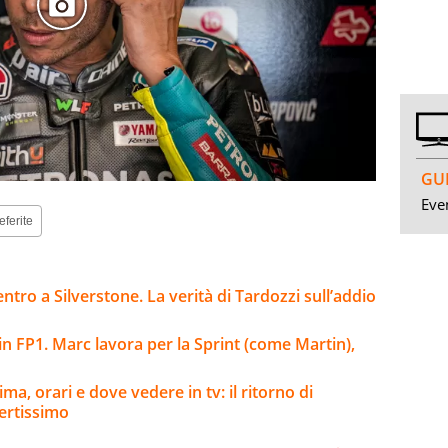
GUI
Even
eferite
ntro a Silverstone. La verità di Tardozzi sull’addio
n FP1. Marc lavora per la Sprint (come Martin),
a, orari e dove vedere in tv: il ritorno di
ertissimo