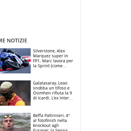
ME NOTIZIE
Silverstone, Alex
Marquez super in
FP1. Marc lavora per
la Sprint (come
Martin), bene
Bezzecchi
Galatasaray, Leao
snobba un tifoso e
Osimhen rifiuta la 9
di Icardi. L’ex Inter
furioso: lo schiaffo
al club
Beffa Paltrinieri, 4°
al fotofinish nella
knockout agli
Europei: la Senna