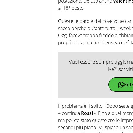
postazione. Deluso anche
Valentin
al 18° posto.
Queste le parole del nove volte cam
sacco perché durante tutto il week
Oggi faceva troppo freddo e abbia
po’ più dura, ma non pensavo così t
Vuoi essere sempre aggiornat
live? Iscrivi
Ent
Il problema è il solito: “Dopo sette
– continua
Rossi
-. Fino a quel mom
ma poi c’è stato questo crollo impro
secondi più piano. Mi spiace un sacc