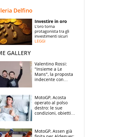
STORIE
lleria Delfino
SPECIALI
Investire in oro
L’oro torna
ESPERTI
protagonista tra gli
investimenti sicuri
LEGGI
CONTATTI
ME GALLERY
Valentino Rossi:
"Insieme a Le
Mans", la proposta
indecente con
Lando Norris al
Festival di
Goodwood
MotoGP, Acosta
operato al polso
destro: le sue
condizioni, obiettivo
Sachsenring
MotoGP, Assen già
finita per Aldeguer: