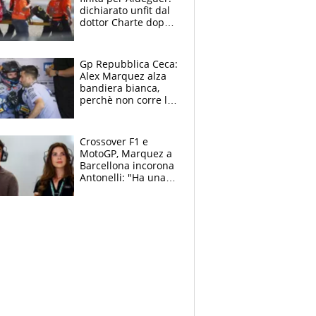
dichiarato unfit dal
dottor Charte dopo
la brutta caduta di
venerdì
Gp Repubblica Ceca:
Alex Marquez alza
bandiera bianca,
perchè non corre la
Sprint e la gara di
Brno
Crossover F1 e
MotoGP, Marquez a
Barcellona incorona
Antonelli: "Ha una
grinta diversa"