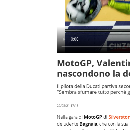
MotoGP, Valenti
nascondono la d
Il pilota della Ducati partiva se
"Sembra sfumare tutto perché ga
29/08/21 17:15
Nella gara di
MotoGP
di
Silversto
deludente
Bagnaia
, che con la sua