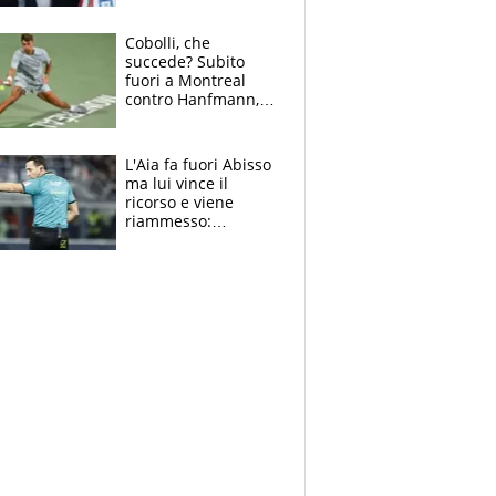
sulla telefonata a
Trump
Cobolli, che
succede? Subito
fuori a Montreal
contro Hanfmann,
per Flavio è tutta
colpa della tosse
L'Aia fa fuori Abisso
ma lui vince il
ricorso e viene
riammesso:
continua momento
nero per gli arbitri