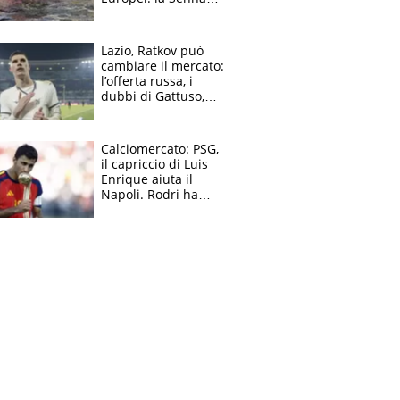
regala (quasi) solo
amarezze a Greg
Lazio, Ratkov può
cambiare il mercato:
l’offerta russa, i
dubbi di Gattuso,
Pinamonti, Gimenez
e il nome a sorpresa
Calciomercato: PSG,
il capriccio di Luis
Enrique aiuta il
Napoli. Rodri ha
scelto il Barça,
Maresca vuole Enzo
Fernandez