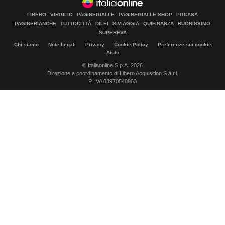
LIBERO
VIRGILIO
PAGINEGIALLE
PAGINEGIALLE SHOP
PGCASA
PAGINEBIANCHE
TUTTOCITTÀ
DILEI
SIVIAGGIA
QUIFINANZA
BUONISSIMO
SUPEREVA
Chi siamo
Note Legali
Privacy
Cookie Policy
Preferenze sui cookie
Aiuto
© Italiaonline S.p.A. 2026
Direzione e coordinamento di Libero Acquisition S.á r.l.
P. IVA 03970540963