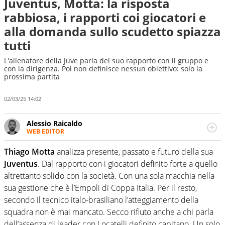
Juventus, Motta: la risposta
rabbiosa, i rapporti coi giocatori e
alla domanda sullo scudetto spiazza
tutti
L'allenatore della Juve parla del suo rapporto con il gruppo e
con la dirigenza. Poi non definisce nessun obiettivo: solo la
prossima partita
02/03/25 14:02
Alessio Raicaldo
WEB EDITOR
Un figlio che si chiama Diego e la tesi di laurea sugli stadi
di proprietà in Italia. Il calcio quale filo conduttore
Thiago Motta
analizza presente, passato e futuro della sua
irrinunciabile tra passione e professione. Per Virgilio
Juventus
. Dal rapporto con i giocatori definito forte a quello
Sport indaga, approfondisce e scandaglia l'universo
altrettanto solido con la società. Con una sola macchia nella
mondo dello sport per antonomasia
sua gestione che è l’Empoli di Coppa Italia. Per il resto,
secondo il tecnico italo-brasiliano l’atteggiamento della
squadra non è mai mancato. Secco rifiuto anche a chi parla
dell’assenza di leader con Locatelli definito capitano. Un solo