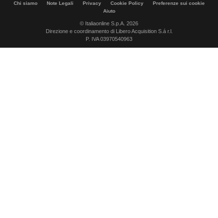
Chi siamo
Note Legali
Privacy
Cookie Policy
Preferenze sui cookie
Aiuto
© Italiaonline S.p.A. 2026
Direzione e coordinamento di Libero Acquisition S.á r.l.
P. IVA 03970540963