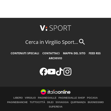
Cerca in Virgilio Sport...
CONTENUTI SPECIALI
CONTATTACI
MAPPA DEL SITO
FEED RSS
ARCHIVIO
LIBERO
VIRGILIO
PAGINEGIALLE
PAGINEGIALLE SHOP
PGCASA
PAGINEBIANCHE
TUTTOCITTÀ
DILEI
SIVIAGGIA
QUIFINANZA
BUONISSIMO
SUPEREVA