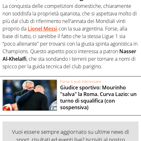
La conquista delle competizioni domestiche, chiaramente
non soddisfa la proprietà qatariota, che si aspettava molto di
più dal club di riferimento nell’annata dei Mondiali vinti
proprio da
Lionel Messi
con la sua argentina. Forse, alla
base di tutto, ci sarebbe il fatto che la stessa Ligue 1 sia
“poco allenante” per trovarsi con la giusta spinta agonistica in
Champions. Questo aspetto poco interessa a patron
Nasser
Al-Khelaïfi
, che sta sondando i terreni per tornare a nomi di
spicco per la guida tecnica del club parigino.
Forse ti può interessare
Giudice sportivo: Mourinho
"salva" la Roma. Curva Lazio: un
turno di squalifica (con
sospensiva)
Vuoi essere sempre aggiornato su ultime news di
sport, risultati ed eventi live? Iscriviti al nostro