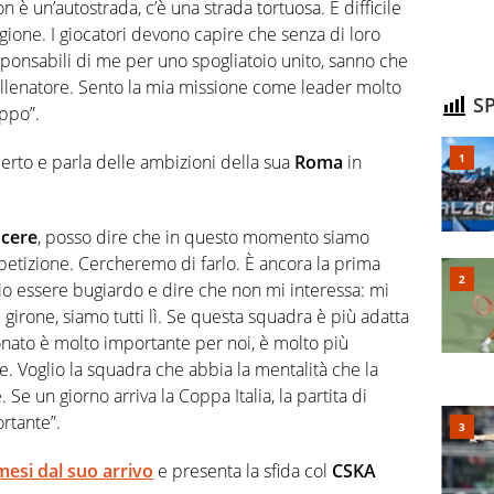
n è un’autostrada, c’è una strada tortuosa. È difficile
tagione. I giocatori devono capire che senza di loro
sponsabili di me per uno spogliatoio unito, sanno che
’allenatore. Sento la mia missione come leader molto
SP
uppo”.
perto e parla delle ambizioni della sua
Roma
in
ncere
, posso dire che in questo momento siamo
etizione. Cercheremo di farlo. È ancora la prima
io essere bugiardo e dire che non mi interessa: mi
l girone, siamo tutti lì. Se questa squadra è più adatta
onato è molto importante per noi, è molto più
 Voglio la squadra che abbia la mentalità che la
 Se un giorno arriva la Coppa Italia, la partita di
rtante”.
esi dal suo arrivo
e presenta la sfida col
CSKA