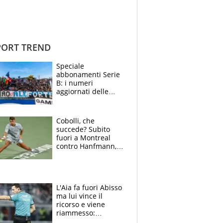
ORT TREND
Speciale
abbonamenti Serie
B: i numeri
aggiornati delle
venti squadre
cadette
Cobolli, che
succede? Subito
fuori a Montreal
contro Hanfmann,
per Flavio è tutta
colpa della tosse
L'Aia fa fuori Abisso
ma lui vince il
ricorso e viene
riammesso:
continua momento