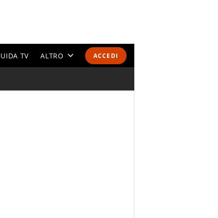
UIDA TV
ALTRO
ACCEDI
CALENDARI E CLASSIFICHE
ALTRI SPORT
MONDIALI 2026
OLIMPIADI
GOSSIP
LIFESTYLE