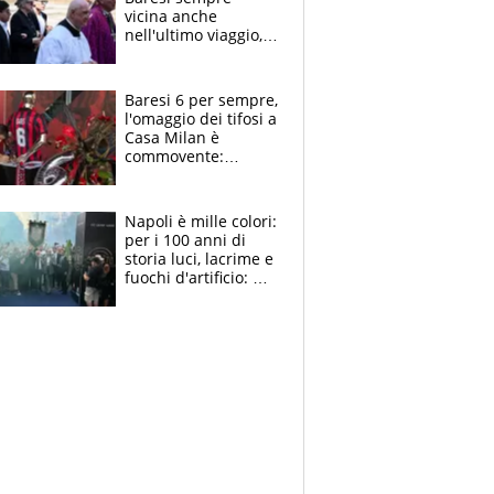
vicina anche
nell'ultimo viaggio,
la moglie Maura, i
figli e i suoi cari
circondati
Baresi 6 per sempre,
dall'affetto dei tifosi
l'omaggio dei tifosi a
Casa Milan è
commovente:
maglie, bandiere,
sciarpe, lacrime e
bigliettini
Napoli è mille colori:
per i 100 anni di
storia luci, lacrime e
fuochi d'artificio: De
Laurentiis salta al
coro anti-Juve