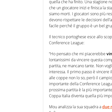
quella che ha finito. Una stagione no
che un giocatore inizi e finisca la s
siamo morti. I giocatori sono più re
devono rispettare le decisioni dell
facile perché il gruppo è un bel gr
Il tecnico portoghese esce allo sco
Conference League:
“Ho pensato che mi piacerebbe
vi
lontanissimi da vincere questa comp
partita, ne mancano tante. Non vogl
interessa. Il primo passo è vincere i
alle coppe non lo so, però il campi
importante della Conference League.
prossima partita è la più importante.
Coppa Italia diventa quella più impo
Mou analizza la sua squadra a
due m