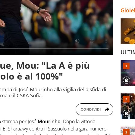
Gioie
ULTI
e, Mou: "La A è più
olo è al 100%"
mpa di José Mourinho alla vigilia della sfida di
ma e il CSKA Sofia.
CONDIVIDI
 stampa per José
Mourinho
. Dopo la vittoria
 di El Sharaawy contro il Sassuolo nella gara numero