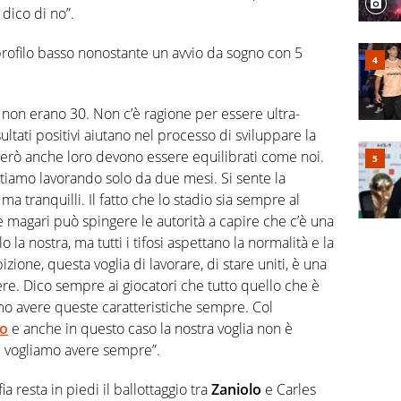
dico di no”.
profilo basso nonostante un avvio da sogno con 5
 non erano 30. Non c’è ragione per essere ultra-
 risultati positivi aiutano nel processo di sviluppare la
, però anche loro devono essere equilibrati come noi.
stiamo lavorando solo da due mesi. Si sente la
li, ma tranquilli. Il fatto che lo stadio sia sempre al
 e magari può spingere le autorità a capire che c’è una
 la nostra, ma tutti i tifosi aspettano la normalità e la
izione, questa voglia di lavorare, di stare uniti, è una
re. Dico sempre ai giocatori che tutto quello che è
o avere queste caratteristiche sempre. Col
ro
e anche in questo caso la nostra voglia non è
he vogliamo avere sempre”.
ia resta in piedi il ballottaggio tra
Zaniolo
e Carles