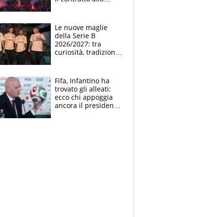
stadio
Le nuove maglie
della Serie B
2026/2027: tra
curiosità, tradizione
e innovazione
Fifa, Infantino ha
trovato gli alleati:
ecco chi appoggia
ancora il presidente
che spera di essere
rieletto