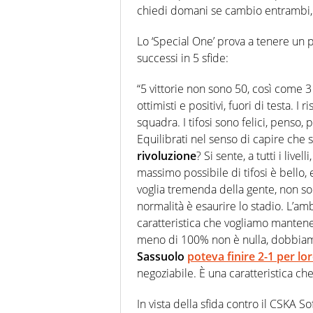
chiedi domani se cambio entrambi, 
Lo ‘Special One’ prova a tenere un 
successi in 5 sfide:
“5 vittorie non sono 50, così come 3
ottimisti e positivi, fuori di testa. I
squadra. I tifosi sono felici, penso
Equilibrati nel senso di capire che 
rivoluzione
? Si sente, a tutti i livel
massimo possibile di tifosi è bello,
voglia tremenda della gente, non solo
normalità è esaurire lo stadio. L’amb
caratteristica che vogliamo mantene
meno di 100% non è nulla, dobbiam
Sassuolo
poteva finire 2-1 per lo
negoziabile. È una caratteristica c
In vista della sfida contro il CSKA Sof