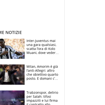
ME NOTIZIE
Inter-Juventus mai
una gara qualsiasi,
scatta l’ora di Kolo
Muani, dove vederla
in tv e le formazioni
Milan, Amorim è già
l’anti-Allegri: altro
che obiettivo quarto
posto. E domani c’è
il Chelsea, dove
vederla in tv
Trabzonspor, delirio
per Salah: tifosi
impazziti e lui firma
il contratto allo