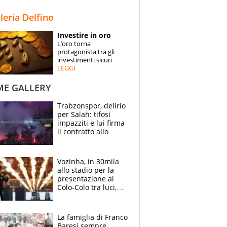
STORIE
lleria Delfino
SPECIALI
Investire in oro
L’oro torna
ESPERTI
protagonista tra gli
investimenti sicuri
LEGGI
CONTATTI
ME GALLERY
Trabzonspor, delirio
per Salah: tifosi
impazziti e lui firma
il contratto allo
stadio
Vozinha, in 30mila
allo stadio per la
presentazione al
Colo-Colo tra luci,
spettacolo, elicotteri
e paracadutisti
La famiglia di Franco
Baresi sempre