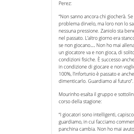
Perez:
“Non sanno ancora chi giocherà. Se
problema dirvelo, ma loro non lo sa
nessuna pressione. Zaniolo sta bene,
nel passato. L’altro giorno era stan
se non giocano… Non ho mai allenato
un giocatore va e non gioca, di sol
condizioni fisiche. È successo anche
in condizione di giocare e non voglio
100%, l’infortunio è passato e anche
dimenticarlo. Guardiamo al futuro”.
Mourinho esalta il gruppo e sottoline
corso della stagione:
“I giocatori sono intelligenti, capis
guardiamo, in cui facciamo commenti. 
panchina cambia. Non ho mai avuto u