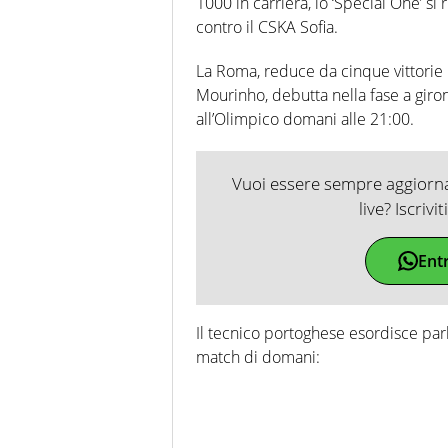
1000 in carriera, lo ‘Special One’ si
contro il CSKA Sofia.
La Roma, reduce da cinque vittorie n
Mourinho, debutta nella fase a giro
all’Olimpico domani alle 21:00.
Vuoi essere sempre aggiornat
live? Iscrivi
Ent
Il tecnico portoghese esordisce parl
match di domani: