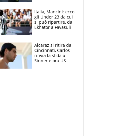
nero per gli arbitri
Italia, Mancini: ecco
gli Under 23 da cui
si può ripartire, da
Ekhator a Favasuli
Alcaraz si ritira da
Cincinnati, Carlos
rinvia la sfida a
Sinner e ora US
Open di nuovo a
rischio