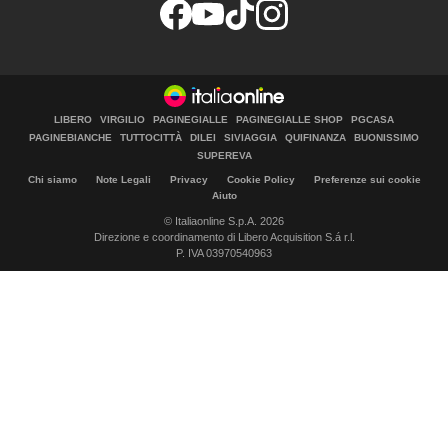
LIBERO
VIRGILIO
PAGINEGIALLE
PAGINEGIALLE SHOP
PGCASA
PAGINEBIANCHE
TUTTOCITTÀ
DILEI
SIVIAGGIA
QUIFINANZA
BUONISSIMO
SUPEREVA
Chi siamo
Note Legali
Privacy
Cookie Policy
Preferenze sui cookie
Aiuto
© Italiaonline S.p.A. 2026
Direzione e coordinamento di Libero Acquisition S.á r.l.
P. IVA 03970540963