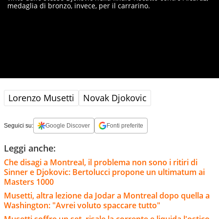
medaglia di bronzo, invece, per il carrarino.
Lorenzo Musetti
Novak Djokovic
Seguici su:
Google Discover
Fonti preferite
Leggi anche:
Che disagi a Montreal, il problema non sono i ritiri di
Sinner e Djokovic: Bertolucci propone un ultimatum ai
Masters 1000
Musetti, altra lezione da Jodar a Montreal dopo quella a
Washington: "Avrei voluto spaccare tutto"