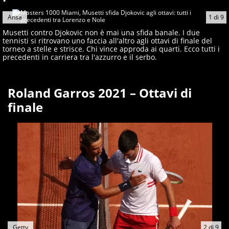
esultava a Sofia per la prima volta in carriera
Ansa
1
di
9
Musetti contro Djokovic non è mai una sfida banale. I due
tennisti si ritrovano uno faccia all'altro agli ottavi di finale del
torneo a stelle e strisce. Chi vince approda ai quarti. Ecco tutti i
precedenti in carriera tra l'azzurro e il serbo.
Roland Garros 2021 – Ottavi di
finale
Getty
2
di
9