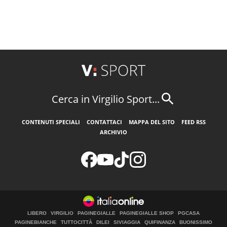
Cerca in Virgilio Sport...
CONTENUTI SPECIALI
CONTATTACI
MAPPA DEL SITO
FEED RSS
ARCHIVIO
LIBERO
VIRGILIO
PAGINEGIALLE
PAGINEGIALLE SHOP
PGCASA
PAGINEBIANCHE
TUTTOCITTÀ
DILEI
SIVIAGGIA
QUIFINANZA
BUONISSIMO