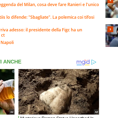
leggenda del Milan, cosa deve fare Ranieri e l'unico
is lo difende: "Sbagliate". La polemica coi tifosi
riva adesso: il presidente della Figc ha un
 ct
 Napoli