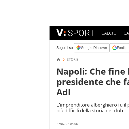
CALCIO
C
Seguici su:
Google Discover
Fonti pr
STORIE
Napoli: Che fine h
presidente che fa
Adl
L’imprenditore alberghiero fu il 
più difficili della storia del club
27/07/22 08:06