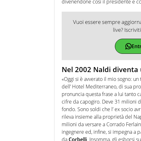
divenendone così il presidente e c
Vuoi essere sempre aggiornat
live? Iscrivi
Ent
Nel 2002 Naldi diventa 
«Oggi si è avverato il mio sogno: un
dell’ Hotel Mediterraneo, di sua pro
pronuncia questa frase a lui tanto ca
cifre da capogiro. Deve 31 milioni di
fondo. Sono soldi che l’ ex socio a
rileva insieme alla proprietà del Nap
milioni da versare a Corrado Ferlai
ingegnere ed, infine, si impegna a p
da
Corbelli
. Insomma, gli esborsi su