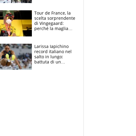
rito della Norvegia
di Haaland e
compagni
Tour de France, la
scelta sorprendente
di Vingegaard:
perché la maglia
gialla indossa la
mascherina, il
rischio da evitare
Larissa Iapichino
record italiano nel
salto in lungo:
battuta di un
centimetro mamma
Fiona May