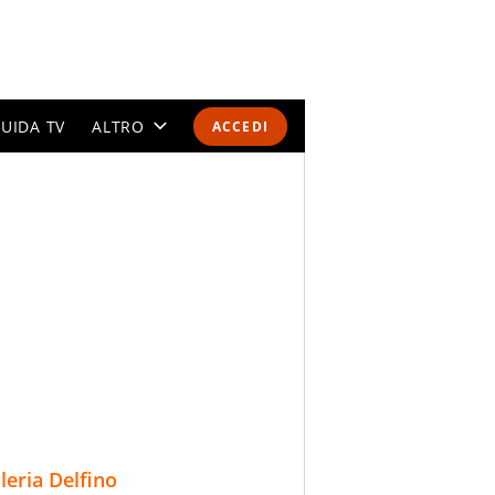
UIDA TV
ALTRO
ACCEDI
CALENDARI E CLASSIFICHE
ALTRI SPORT
MONDIALI 2026
OLIMPIADI
GOSSIP
LIFESTYLE
lleria Delfino