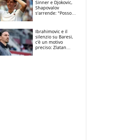
Sinner e Djokovic,
Shapovalov
s'arrende: "Posso
battere tutti tranne
Jannik e Alcaraz"
Ibrahimovic e il
silenzio su Baresi,
c’è un motivo
preciso: Zlatan
segnato dalla
tragedia del fratello
e dalla morte di
Raiola