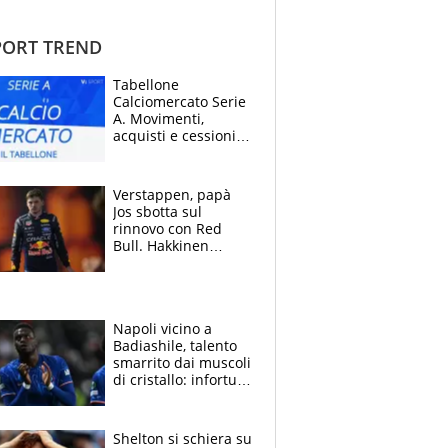
ORT TREND
Tabellone
Calciomercato Serie
A. Movimenti,
acquisti e cessioni:
estate 2026-27
Verstappen, papà
Jos sbotta sul
rinnovo con Red
Bull. Hakkinen
avverte McLaren:
“Prendere Max
sarebbe un rischio”
Napoli vicino a
Badiashile, talento
smarrito dai muscoli
di cristallo: infortuni
a raffica negli ultimi
3 anni
Shelton si schiera su