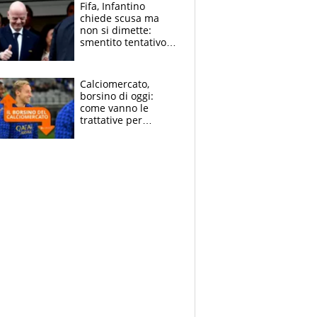
Napoli-Lukaku
Fifa, Infantino
chiede scusa ma
non si dimette:
smentito tentativo di
corruzione al
Marocco
Calciomercato,
borsino di oggi:
come vanno le
trattative per
Frattesi, Zirkzee,
Nico Gonzalez, Soulé
e Nusa