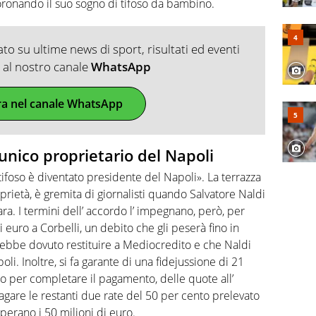
oronando il suo sogno di tifoso da bambino.
o su ultime news di sport, risultati ed eventi
ti al nostro canale
WhatsApp
ra nel canale WhatsApp
unico proprietario del Napoli
 tifoso è diventato presidente del Napoli». La terrazza
prietà, è gremita di giornalisti quando Salvatore Naldi
ra. I termini dell’ accordo l’ impegnano, però, per
 euro a Corbelli, un debito che gli peserà fino in
vrebbe dovuto restituire a Mediocredito e che Naldi
oli. Inoltre, si fa garante di una fidejussione di 21
no per completare il pagamento, delle quote all’
agare le restanti due rate del 50 per cento prelevato
perano i 50 milioni di euro.