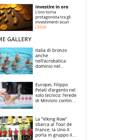
STORIE
Investire in oro
L’oro torna
SPECIALI
protagonista tra gli
investimenti sicuri
LEGGI
ESPERTI
ME GALLERY
CONTATTI
Italia di bronzo
anche
nell’acrobatica:
dominio nel
medagliere, ora
tocca a Ceccon, Curti
e compagni
Europei, Filippo
continuare
Pelati d’argento nel
solo tecnico: l’erede
di Minisini continua
a stupire, Los
Angeles è già nel
mirino
La “Viking Row”
sbarca al Tour de
France: la Uno-X
porta in gruppo il