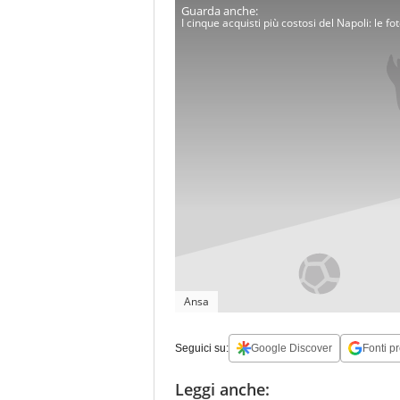
I cinque acquisti più costosi del Napoli: le fo
Ansa
Seguici su:
Google Discover
Fonti pr
Leggi anche: