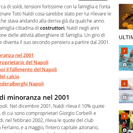
ca di soldi, tensioni fortissime con la famiglia e l’onta
nare Toto Naldi cosa sarebbe stato per lui rilevare le
che stava andando alla deriva già da qualche anno.
famiglia cittadina di
costruttori
, Naldi negli anni
ione delle attività alberghiere di famiglia. Un giro di
ULTI
e diventa il suo secondo pensiero a partire dal 2001.
oranza nel 2001
roprietario del Napoli
oi il fallimento del Napoli
el calcio
Federalberghi Napoli
 di minoranza nel 2001
apoli. Nel dicembre 2001, Naldi rileva il 10% quote
, di cui sono comproprietari Giorgio Corbelli e
di, nel febbraio 2002, rileva le quote del club
erlaino, e a maggio, l’intero capitale azionario,