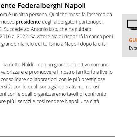
idente Federalberghi Napoli
i ora è un’altra persona. Qualche mese fa l’assemblea
to nuovo
presidente
degli albergatori partenopei,
16. Succede ad Antonio Izzo, che ha guidato
2016 al 2022. Salvatore Naldi ricoprirà la carica per i
GUI
grande rilancio del turismo a Napoli dopo la crisi
Even
a – ha detto Naldi – con un grande obiettivo comune:
 valorizzare e promuovere il nostro territorio a livello
onsolidare collaborazioni con le più prestigiose
iversità, con le quali sono già operativi numerosi
zioni con le quali organizzeremo tavoli di confronto
e più i servizi e così rendere Napoli una città