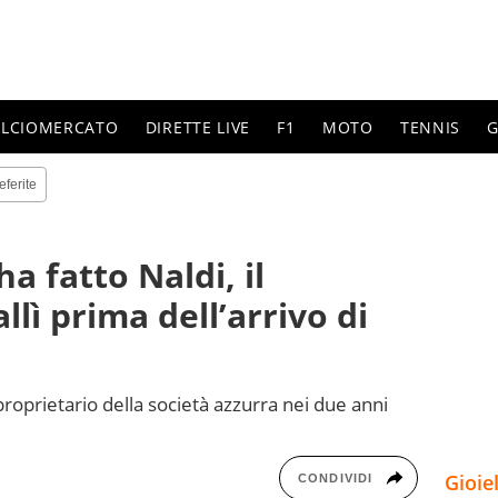
ALCIOMERCATO
DIRETTE LIVE
F1
MOTO
TENNIS
G
eferite
a fatto Naldi, il
llì prima dell’arrivo di
proprietario della società azzurra nei due anni
Gioie
CONDIVIDI