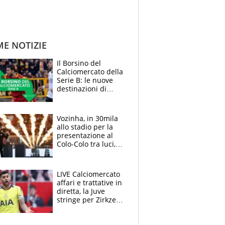
ME NOTIZIE
Il Borsino del
Calciomercato della
Serie B: le nuove
destinazioni di
Pittarello, Dorval e
Parigi
Vozinha, in 30mila
allo stadio per la
presentazione al
Colo-Colo tra luci,
spettacolo, elicotteri
e paracadutisti
LIVE Calciomercato
affari e trattative in
diretta, la Juve
stringe per Zirkzee,
Inter-Romero si
insinua l'Atletico,