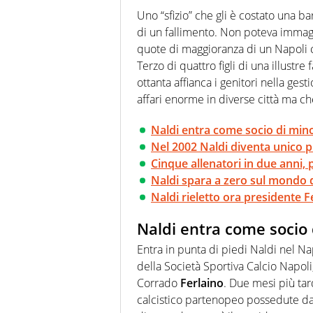
Uno “sfizio” che gli è costato una bar
di un fallimento. Non poteva immagi
quote di maggioranza di un Napoli 
Terzo di quattro figli di una illustre 
ottanta affianca i genitori nella gest
affari enorme in diverse città ma ch
Naldi entra come socio di min
Nel 2002 Naldi diventa unico p
Cinque allenatori in due anni, p
Naldi spara a zero sul mondo d
Naldi rieletto ora presidente 
Naldi entra come socio
Entra in punta di piedi Naldi nel N
della Società Sportiva Calcio Napoli
Corrado
Ferlaino
. Due mesi più tar
calcistico partenopeo possedute da F