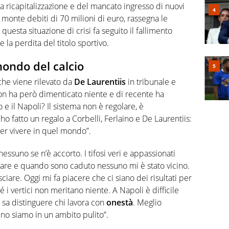
a ricapitalizzazione e del mancato ingresso di nuovi
n monte debiti di 70 milioni di euro, rassegna le
uesta situazione di crisi fa seguito il fallimento
 la perdita del titolo sportivo.
mondo del calcio
 che viene rilevato da
De Laurentiis
in tribunale e
non ha però dimenticato niente e di recente ha
o e il Napoli? Il sistema non è regolare, è
o fatto un regalo a Corbelli, Ferlaino e De Laurentiis:
er vivere in quel mondo”.
essuno se n’è accorto. I tifosi veri e appassionati
itare e quando sono caduto nessuno mi è stato vicino.
sciare. Oggi mi fa piacere che ci siano dei risultati per
 i vertici non meritano niente. A Napoli è difficile
i sa distinguere chi lavora con
onestà
. Meglio
eno siamo in un ambito pulito”.