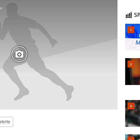
to
SP
eferite