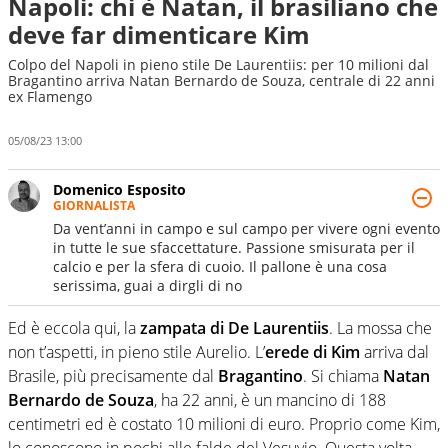
Napoli: chi è Natan, il brasiliano che
deve far dimenticare Kim
Colpo del Napoli in pieno stile De Laurentiis: per 10 milioni dal
Bragantino arriva Natan Bernardo de Souza, centrale di 22 anni
ex Flamengo
05/08/23 13:00
Domenico Esposito
GIORNALISTA
Da vent’anni in campo e sul campo per vivere ogni evento
in tutte le sue sfaccettature. Passione smisurata per il
calcio e per la sfera di cuoio. Il pallone è una cosa
serissima, guai a dirgli di no
Ed è eccola qui, la
zampata di De Laurentiis
. La mossa che
non t’aspetti, in pieno stile Aurelio. L’
erede di Kim
arriva dal
Brasile, più precisamente dal
Bragantino
. Si chiama
Natan
Bernardo de Souza
, ha 22 anni, è un mancino di 188
centimetri ed è costato 10 milioni di euro. Proprio come Kim,
lo conoscono in pochi alle falde del Vesuvio. Questa volta,