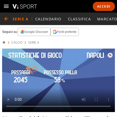
ACCEDI
SERIE A
CALENDARIO
CLASSIFICA
MARCATO
Seguici su:
Google Discover
Fonti preferite
CALCIO
SERIE A